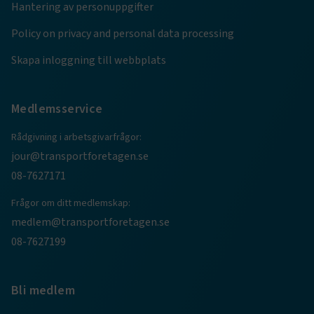
Hantering av personuppgifter
Marknadsföring
Funktion
Policy on privacy and personal data processing
Strikt nödvändiga kakor låter dig använda webbplatsen
genom att aktivera grundläggande funktioner, såsom
Skapa inloggning till webbplats
sidnavigering och åtkomst till säkra områden på
webbplatsen. Webbplatsen fungerar inte korrekt utan
dessa kakor.
Medlemsservice
Namn
Leverantör
/
Domän
Utgång
Rådgivning i arbetsgivarfrågor:
.AspNetCore.Session
transportforetagen.se
Session
jour@transportforetagen.se
08-7627171
.AspNetCore.AuthCookie
transportforetagen.se
1 år
Frågor om ditt medlemskap:
medlem@transportforetagen.se
CookieScriptConsent
2
CookieScript
08-7627199
månader
www.transportforetagen.se
4 veckor
Bli medlem
Google Privacy Policy