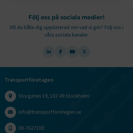
Strikt nödvändigt
Prestanda
Följ oss på sociala medier!
Marknadsföring
Funktion
Vill du hålla dig uppdaterad om vad vi gör? Följ oss i
Strikt nödvändiga kakor låter dig använda webbplatsen
våra sociala kanaler.
genom att aktivera grundläggande funktioner, såsom
sidnavigering och åtkomst till säkra områden på
webbplatsen. Webbplatsen fungerar inte korrekt utan
dessa kakor.
Namn
Leverantör
/
Domän
Utgång
.AspNetCore.Session
transportforetagen.se
Session
Transportföretagen
.AspNetCore.AuthCookie
transportforetagen.se
1 år
Storgatan 19, 102 49 Stockholm
info@transportforetagen.se
CookieScriptConsent
2
CookieScript
månader
www.transportforetagen.se
4 veckor
08-7627100