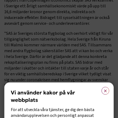
rapport från Copenhagen Economics skapar SAS verksamhet
i Sverige ett årligt samhällsekonomiskt värde på upp till
16,6 miljarder kronor genom direkta, indirekta och
inducerade effekter. Bidraget till sysselsättningen är också
avsevärt genom service- och underleverantörer.
”SAS är Sveriges största flygbolag och oerhört viktigt för vår
tillgänglighet som nätverksbolag. Hela Sverige från Kiruna
till Malmö kommer närmare världen med SAS. Tillsammans
med andra flygbolag säkerställer SAS att vi kan bo och verka
i hela Sverige. Därför är det glädjande att denna konkreta
rekapitaliseringsplan nu finns på plats. SAS bidrar med
miljarder i skatter och intäkter till staten varje år och står
för en viktig samhällsberedskap i Sverige vilket tydligt visat
sig nu under coronakrisen med hemflygningar av svenskar
från världens alla hörn, upprätthållande av samhällsviktiga
×
flyglinjer under krisen, samt säkerställande av livsviktig
Vi använder kakor på vår
flygfraktskapacitet”, säger Fredrik Kämpfe, branschchef
webbplats
Transportföretagen - Flyg.
För att utveckla våra tjänster, ge dig den bästa
Enligt planen ska SAS även fortsatt vara en global ledare
användarupplevelsen och personligt anpassat