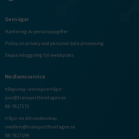
Google Privacy Policy
Genvägar
ARRAffinity
Session
Microsoft Corporation
.www.transportforetagen.se
Hantering av personuppgifter
Policy on privacy and personal data processing
Skapa inloggning till webbplats
Medlemsservice
.EPiForm_BID
www.transportforetagen.se
2
månader
4 veckor
Rådgivning i arbetsgivarfrågor:
jour@transportforetagen.se
08-7627171
Frågor om ditt medlemskap:
medlem@transportforetagen.se
08-7627199