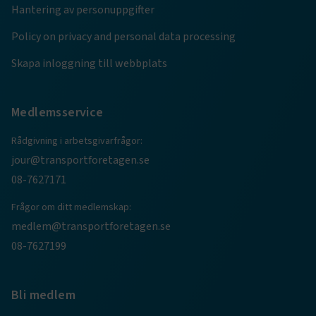
Hantering av personuppgifter
ARRAffinity
Session
Microsoft Corporation
.www.transportforetagen.se
Policy on privacy and personal data processing
Skapa inloggning till webbplats
Medlemsservice
Rådgivning i arbetsgivarfrågor:
.EPiForm_BID
www.transportforetagen.se
2
månader
jour@transportforetagen.se
4 veckor
08-7627171
Frågor om ditt medlemskap:
medlem@transportforetagen.se
08-7627199
Bli medlem