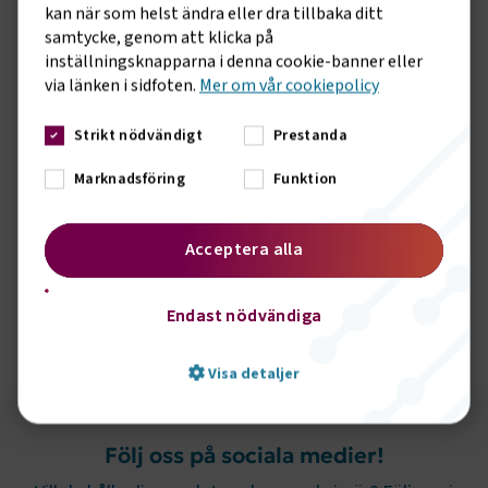
att fullfölja avtalet.
kan när som helst ändra eller dra tillbaka ditt
samtycke, genom att klicka på
Hälsningar,
inställningsknapparna i denna cookie-banner eller
Teamet bakom Persontrafik
via länken i sidfoten.
Mer om vår cookiepolicy
Strikt nödvändigt
Prestanda
Marknadsföring
Funktion
Acceptera alla
Endast nödvändiga
Visa detaljer
Följ oss på sociala medier!
Strikt nödvändigt
Prestanda