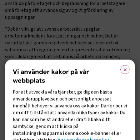
anstälda på företaget och begränsning för arbetstagare i
små företag att använda sig av ogiltigförklaring av
uppsägningar.
”Det är viktigt att svensk arbetsrätt speglar
arbetsmarknadens förutsättningar och behov. Det är
naturligt att gamla regelverk behöver ses över och vi
välkomnar att regeringen nu har presenterat en utredning
som i delar ger en bättre balans på arbetsmarknaden,
särskilt för mindre företag”, säger Marcus Dahlsten, vd
×
Transportföretagen.
Vi använder kakor på vår
webbplats
Utgångspunkten för förändringarna av arbetsrätten är
bland annat att arbetsgivarna ska få göra fler undantag från
För att utveckla våra tjänster, ge dig den bästa
turordningsreglerna men samtidigt att skydd mot
användarupplevelsen och personligt anpassat
godtyckliga uppsägningar ska finnas kvar. Dessutom ska en
innehåll behöver vi använda oss av kakor. Därför ber vi
grundläggande balans mellan arbetsmarknadens parter
om ditt tillstånd att använda olika typer av kakor. Du
upprätthållas.
kan när som helst ändra eller dra tillbaka ditt
samtycke, genom att klicka på
”Min förhoppning är nu att parterna ska komma fram till en
inställningsknapparna i denna cookie-banner eller
gemensam lösning. Transportsektorn är hårt drabbad i