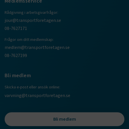
Medlemsservice
Rådgivning i arbetsgivarfrågor:
jour@transportforetagen.se
08-7627171
.EPiForm_BID
www.transportforetagen.se
2
månader
Frågor om ditt medlemskap:
4 veckor
medlem@transportforetagen.se
08-7627199
Bli medlem
Skicka e-post eller ansök online:
varvning@transportforetagen.se
Bli medlem
TF-XSRF-TOKEN
www.transportforetagen.se
Session