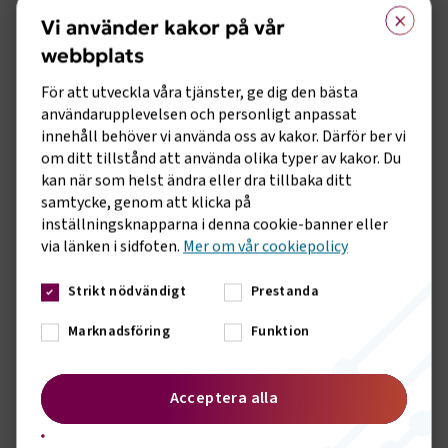
×
Vi använder kakor på vår
Förare vars giltighet av YKB gick ut i månadsskiftet januari
och februari kan drabbas hårt efter sommaren då deras
webbplats
sjumånadersperiod löper ut, eftersom förlängd giltighet
För att utveckla våra tjänster, ge dig den bästa
räknas från kortet går ut istället för vid införande av
användarupplevelsen och personligt anpassat
förordningen, samt utbudet av fortbildningskurser är
innehåll behöver vi använda oss av kakor. Därför ber vi
mycket begränsat under sommaren.
om ditt tillstånd att använda olika typer av kakor. Du
Det är också olyckligt att företagen och förarna återigen
kan när som helst ändra eller dra tillbaka ditt
med kort varsel måste planera om sin verksamhet då
samtycke, genom att klicka på
regelverket återigen förändras med bara några veckors
inställningsknapparna i denna cookie-banner eller
mellanrum.
via länken i sidfoten.
Mer om vår cookiepolicy
Regeringen kommer att ta ställningen i sommar till vad
Strikt nödvändigt
Prestanda
som händer efter den 31 aug.
Marknadsföring
Funktion
Fakta:
Exempel om en förares YKB gick ut den 1 februari så gäller
Acceptera alla
YKB ändå till den 1 september.
En förare vars YKB går ut den 30 augusti så gäller YKB t om