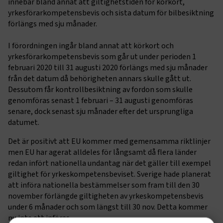
innebär bland annat att giltighetstiden för körkort,
yrkesförarkompetensbevis och sista datum för bilbesiktning
förlängs med sju månader.
I förordningen ingår bland annat att körkort och
yrkesförarkompetensbevis som går ut under perioden 1
februari 2020 till 31 augusti 2020 förlängs med sju månader
från det datum då behörigheten annars skulle gått ut.
Dessutom får kontrollbesiktning av fordon som skulle
genomföras senast 1 februari – 31 augusti genomföras
senare, dock senast sju månader efter det ursprungliga
datumet.
Det är positivt att EU kommer med gemensamma riktlinjer
men EU har agerat alldeles för långsamt då flera länder
redan infört nationella undantag när det gäller till exempel
giltighet för yrkeskompetensbeviset. Sverige hade planerat
att införa nationella bestämmelser som fram till den 30
november förlängde giltigheten av yrkeskompetensbevis
under 6 månader och som längst till 30 nov. Detta kommer
nu inte att införas.