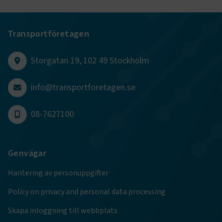
CookieScriptConsent
2
CookieScript
Transportföretagen
månader
www.transportforetagen.se
4 veckor
Storgatan 19, 102 49 Stockholm
Google Privacy Policy
info@transportforetagen.se
ARRAffinity
Session
Microsoft Corporation
.www.transportforetagen.se
08-7627100
Genvägar
Hantering av personuppgifter
.EPiForm_BID
www.transportforetagen.se
2
månader
Policy on privacy and personal data processing
4 veckor
Skapa inloggning till webbplats