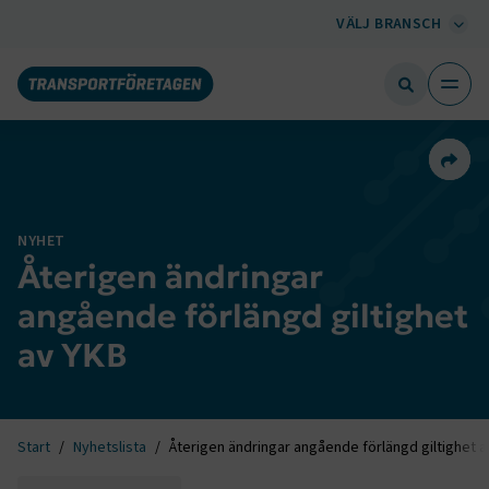
VÄLJ BRANSCH
Dela 
NYHET
Återigen ändringar
angående förlängd giltighet
av YKB
Start
Nyhetslista
Återigen ändringar angående förlängd giltighet 