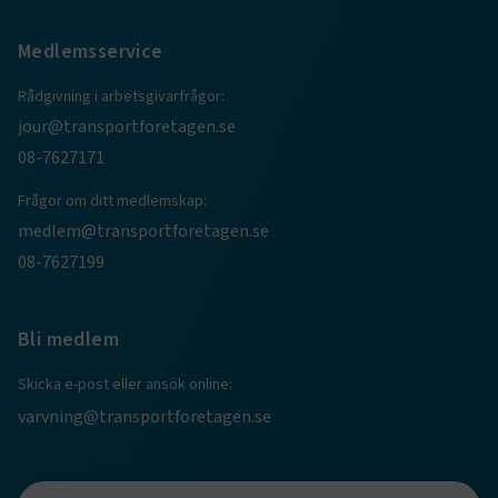
Medlemsservice
Rådgivning i arbetsgivarfrågor:
jour@transportforetagen.se
08-7627171
Frågor om ditt medlemskap:
medlem@transportforetagen.se
TF-XSRF-TOKEN
www.transportforetagen.se
Session
08-7627199
session
transportforetagen.shinyapps.io
Session
Bli medlem
Skicka e-post eller ansök online:
varvning@transportforetagen.se
e
ARRAffinitySameSite
Session
Microsoft Corporation