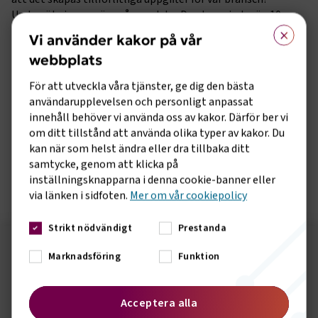
Undersökningen görs på engelska. Den tar mindre än 10
×
minuter att besvara och görs enkelt
här på denna
Vi använder kakor på vår
webbplats
webbplats
IRU önskar använda informationen i undersökningen i
För att utveckla våra tjänster, ge dig den bästa
statistiksyfte och för forskningsändamål. IRU ber i
användarupplevelsen och personligt anpassat
undersökningen om samtycke till att så får ske samt att få
innehåll behöver vi använda oss av kakor. Därför ber vi
publicera innehållet på sin hemsida och i eventuella
om ditt tillstånd att använda olika typer av kakor. Du
pressmeddelanden. Enskilda svar kommer att vara strikt
kan när som helst ändra eller dra tillbaka ditt
konfidentiella.
samtycke, genom att klicka på
Länk till enkäten
inställningsknapparna i denna cookie-banner eller
via länken i sidfoten.
Mer om vår cookiepolicy
Strikt nödvändigt
Prestanda
Marknadsföring
Följ oss på sociala medier!
Funktion
Vill du hålla dig uppdaterad om vad vi gör? Följ oss i
våra sociala kanaler.
Acceptera alla