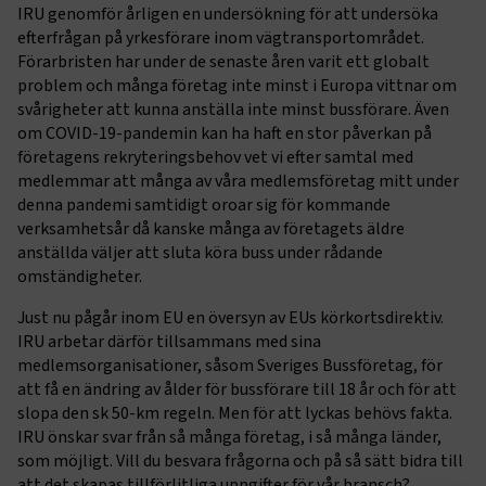
IRU genomför årligen en undersökning för att undersöka
efterfrågan på yrkesförare inom vägtransportområdet.
Förarbristen har under de senaste åren varit ett globalt
problem och många företag inte minst i Europa vittnar om
svårigheter att kunna anställa inte minst bussförare. Även
om COVID-19-pandemin kan ha haft en stor påverkan på
företagens rekryteringsbehov vet vi efter samtal med
medlemmar att många av våra medlemsföretag mitt under
denna pandemi samtidigt oroar sig för kommande
verksamhetsår då kanske många av företagets äldre
anställda väljer att sluta köra buss under rådande
omständigheter.
Just nu pågår inom EU en översyn av EUs körkortsdirektiv.
IRU arbetar därför tillsammans med sina
medlemsorganisationer, såsom Sveriges Bussföretag, för
att få en ändring av ålder för bussförare till 18 år och för att
slopa den sk 50-km regeln. Men för att lyckas behövs fakta.
IRU önskar svar från så många företag, i så många länder,
som möjligt. Vill du besvara frågorna och på så sätt bidra till
att det skapas tillförlitliga uppgifter för vår bransch?