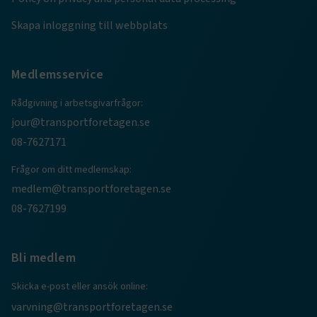
.AspNetCore.AuthCookie
transportforetagen.se
1 år
Skapa inloggning till webbplats
CookieScriptConsent
2
CookieScript
månader
Medlemsservice
www.transportforetagen.se
4 veckor
Rådgivning i arbetsgivarfrågor:
Google Privacy Policy
jour@transportforetagen.se
08-7627171
ARRAffinity
Session
Microsoft Corporation
Frågor om ditt medlemskap:
.www.transportforetagen.se
medlem@transportforetagen.se
08-7627199
Bli medlem
.EPiForm_BID
www.transportforetagen.se
2
Skicka e-post eller ansök online:
månader
4 veckor
varvning@transportforetagen.se