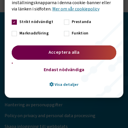
inställningsknapparna i denna cookie-banner eller
via länken i sidfoten.
Mer om vår cookiepolicy
Strikt nödvändigt
Prestanda
Transportföretagen
Marknadsföring
Funktion
Storgatan 19, 102 49 Stockholm
Acceptera alla
info@transportforetagen.se
Endast nödvändiga
08-7627100
Visa detaljer
Genvägar
Hantering av personuppgifter
Strikt nödvändigt
Prestanda
Policy on privacy and personal data processing
Marknadsföring
Funktion
Skapa inloggning till webbplats