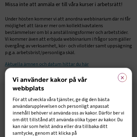
Missa inte att anmäla er till våra kurser i arbetsrätt!
Under hösten kommer vi att anordna webbinarium där ni får
möjlighet att lära er mer om kollektivavtalens
bestämmelser om bl a anställningsformer och arbetstider.
Vi kommer även att erbjuda webbinarium i frågor som gäller
övergång av verksamhet, kör- och vilotider samt uppsägning
p.g.a. arbetsbrist/personliga skäl.
Aktuella ämnen och datum hittar du här
×
Vi använder kakor på vår
webbplats
Följ oss på sociala medier!
För att utveckla våra tjänster, ge dig den bästa
användarupplevelsen och personligt anpassat
Vill du hålla dig uppdaterad om vad vi gör? Följ oss i
innehåll behöver vi använda oss av kakor. Därför ber vi
våra sociala kanaler.
om ditt tillstånd att använda olika typer av kakor. Du
kan när som helst ändra eller dra tillbaka ditt
samtycke, genom att klicka på