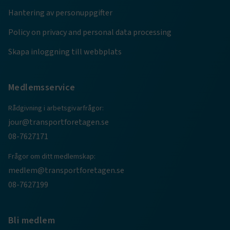
Hantering av personuppgifter
Marknadsföring
Funktion
Policy on privacy and personal data processing
Strikt nödvändiga kakor låter dig använda webbplatsen
genom att aktivera grundläggande funktioner, såsom
Skapa inloggning till webbplats
sidnavigering och åtkomst till säkra områden på
webbplatsen. Webbplatsen fungerar inte korrekt utan
dessa kakor.
Medlemsservice
Namn
Leverantör
/
Domän
Utgång
Rådgivning i arbetsgivarfrågor:
.AspNetCore.Session
transportforetagen.se
Session
jour@transportforetagen.se
08-7627171
.AspNetCore.AuthCookie
transportforetagen.se
1 år
Frågor om ditt medlemskap:
medlem@transportforetagen.se
CookieScriptConsent
2
CookieScript
08-7627199
månader
www.transportforetagen.se
4 veckor
Google Privacy Policy
Bli medlem