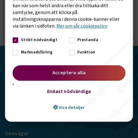
Vill du hålla dig uppdaterad om vad vi gör? Följ oss i
kan när som helst ändra eller dra tillbaka ditt
våra sociala kanaler.
samtycke, genom att klicka på
inställningsknapparna i denna cookie-banner eller
via länken i sidfoten.
Mer om vår cookiepolicy
Strikt nödvändigt
Prestanda
Marknadsföring
Funktion
Transportföretagen
Acceptera alla
Storgatan 19, 102 49 Stockholm
Endast nödvändiga
info@transportforetagen.se
Visa detaljer
08-7627100
Genvägar
Strikt nödvändigt
Prestanda