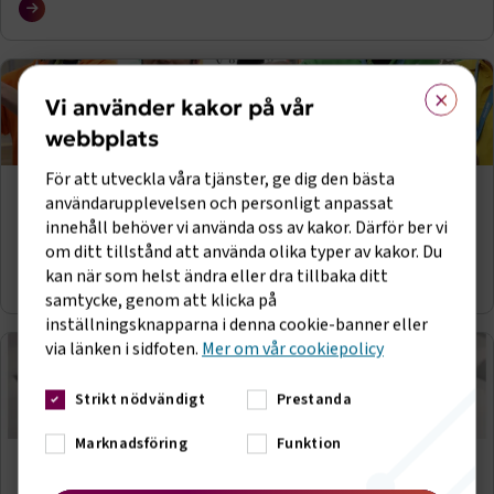
(Motorbranschcollege) och Sjöfartscollege
×
Vi använder kakor på vår
webbplats
För att utveckla våra tjänster, ge dig den bästa
Motorbranschens yrkestävlingar
användarupplevelsen och personligt anpassat
I motorbranschens yrkestävlingar kämpar unga och duktiga
innehåll behöver vi använda oss av kakor. Därför ber vi
yrkesutövare inom sina respektive yrkesgrenar.
om ditt tillstånd att använda olika typer av kakor. Du
kan när som helst ändra eller dra tillbaka ditt
samtycke, genom att klicka på
inställningsknapparna i denna cookie-banner eller
via länken i sidfoten.
Mer om vår cookiepolicy
Strikt nödvändigt
Prestanda
Marknadsföring
Funktion
Informationsmaterial och broschyrer
Här finns informationsmaterial och broschyrer från