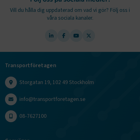
månader
4 veckor
Vill du hålla dig uppdaterad om vad vi gör? Följ oss i
våra sociala kanaler.
Transportföretagen
Storgatan 19, 102 49 Stockholm
TF-XSRF-TOKEN
www.transportforetagen.se
Session
info@transportforetagen.se
session
transportforetagen.shinyapps.io
Session
08-7627100