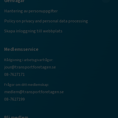
Genvägar
e
Hantering av personuppgifter
ARRAffinitySameSite
Session
Microsoft Corporation
Policy on privacy and personal data processing
.www.transportforetagen.se
Skapa inloggning till webbplats
Medlemsservice
Rådgivning i arbetsgivarfrågor:
VISITOR_PRIVACY_METADATA
5
YouTube
månader
.youtube.com
jour@transportforetagen.se
4 veckor
08-7627171
Frågor om ditt medlemskap:
medlem@transportforetagen.se
08-7627199
Bli medlem
.EPiForm_VisitorIdentifier
2
Episerver