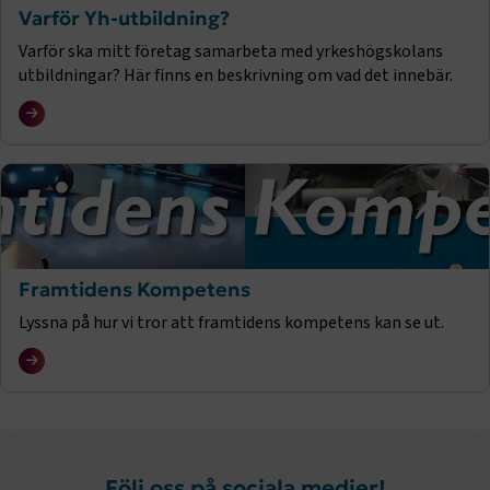
Varför Yh-utbildning?
Varför ska mitt företag samarbeta med yrkeshögskolans
.AspNetCore.AuthCookie
transportforetagen.se
1 år
utbildningar? Här finns en beskrivning om vad det innebär.
CookieScriptConsent
2
CookieScript
månader
www.transportforetagen.se
4 veckor
Google Privacy Policy
Framtidens Kompetens
ARRAffinity
Session
Microsoft Corporation
.www.transportforetagen.se
Lyssna på hur vi tror att framtidens kompetens kan se ut.
.EPiForm_BID
www.transportforetagen.se
2
Följ oss på sociala medier!