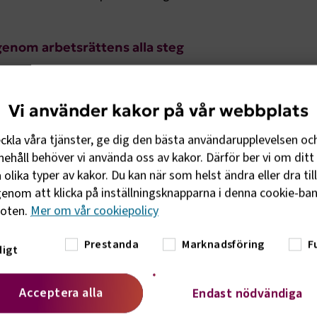
genom arbetsrättens alla steg
lem får du och ditt företag stöd i de arbetsrättsliga frågo
 uppkomma på din arbetsplats.
Vi använder kakor på vår webbplats
eckla våra tjänster, ge dig den bästa användarupplevelsen oc
diget branscharbete
ehåll behöver vi använda oss av kakor. Därför ber vi om ditt 
tar målmedvetet för att stärka de politiska förutsättningar
olika typer av kakor. Du kan när som helst ändra eller dra til
dlemsföretag verkar under, oavsett om det gäller lagar,
enom att klicka på inställningsknapparna i denna cookie-bann
, att stärka kompetensförsörjningen eller EU-frågor. Genom 
foten.
Mer om vår cookiepolicy
lem får du möjlighet att vara med och påverka.
Prestanda
Marknadsföring
F
igt
dlemskap är en kvalitetsstämpel
Acceptera alla
Endast nödvändiga
a medlem innebär att du både omfattas av ett kollektivavtal