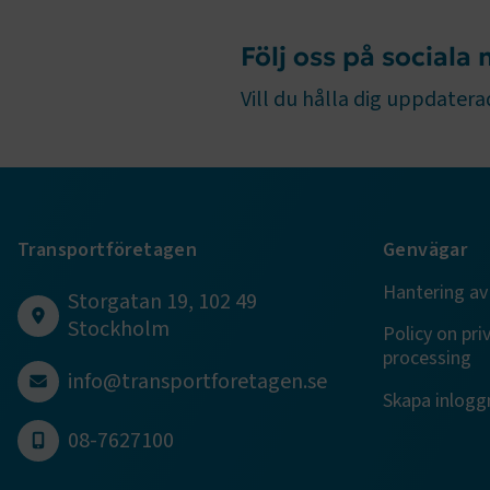
Följ oss på sociala
Vill du hålla dig uppdaterad
.EPiForm_B
Transportföretagen
Genvägar
Hantering av
Storgatan 19, 102 49
TF-XSRF-TO
Stockholm
Policy on pri
processing
info@transportforetagen.se
session
Skapa inloggn
08-7627100
ARRAffinity