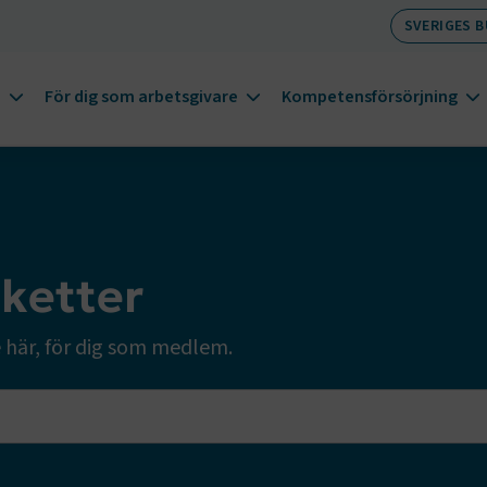
SVERIGES 
m
För dig som arbetsgivare
Kompetensförsörjning
nketter
e här, för dig som medlem.