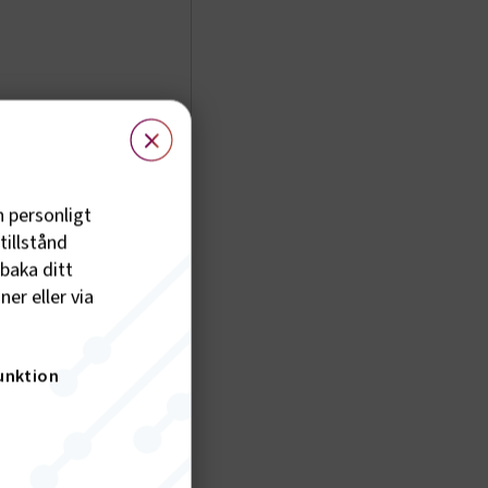
r
×
h personligt
tillstånd
 som
lbaka ditt
er eller via
att
unktion
 och