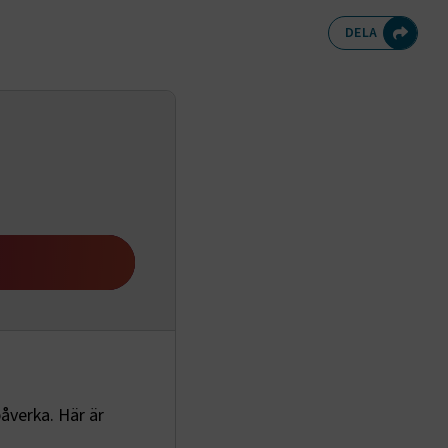
Dela 
D
DELA
påverka. Här är