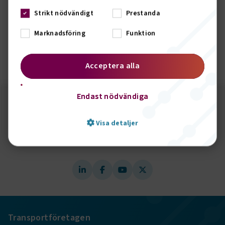
bältesfrågan. På det här sättet kan vi på ett positivt sätt visa
Strikt nödvändigt
Prestanda
hur våra medlemsföretag arbetar för att öka användningen
av säkerhetsbälte. Målsättningen är att inspirera
Marknadsföring
Funktion
bussresenärerna till att åka bältade för att på så sätt göra
den säkra resan ännu mer säker.
Acceptera alla
Sidomeny
Endast nödvändiga
Följ oss på sociala medier!
Visa detaljer
Vill du hålla dig uppdaterad om vad vi gör? Följ oss i
våra sociala kanaler.
Strikt nödvändigt
Prestanda
Marknadsföring
Funktion
Strikt nödvändiga kakor låter dig använda webbplatsen
Transportföretagen
genom att aktivera grundläggande funktioner, såsom