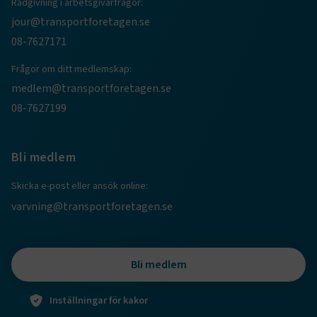
Rådgivning i arbetsgivarfrågor:
jour@transportforetagen.se
08-7627171
Frågor om ditt medlemskap:
.EPiForm_BID
www.transportforetagen.se
2
månader
medlem@transportforetagen.se
4 veckor
08-7627199
Bli medlem
Skicka e-post eller ansök online:
varvning@transportforetagen.se
Bli medlem
TF-XSRF-TOKEN
www.transportforetagen.se
Session
Inställningar för kakor