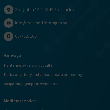
sidnavigering och åtkomst till säkra områden på
webbplatsen. Webbplatsen fungerar inte korrekt utan
Storgatan 19, 102 49 Stockholm
dessa kakor.
Namn
Leverantör
/
Domän
Utgång
info@transportforetagen.se
.AspNetCore.Session
transportforetagen.se
Session
08-7627100
.AspNetCore.AuthCookie
transportforetagen.se
1 år
Genvägar
CookieScriptConsent
2
CookieScript
månader
www.transportforetagen.se
Hantering av personuppgifter
4 veckor
Policy on privacy and personal data processing
Google Privacy Policy
Skapa inloggning till webbplats
ARRAffinity
Session
Microsoft Corporation
.www.transportforetagen.se
Medlemsservice