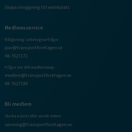
.www.transportforetagen.se
Skapa inloggning till webbplats
Medlemsservice
Rådgivning i arbetsgivarfrågor:
jour@transportforetagen.se
.EPiForm_BID
www.transportforetagen.se
2
månader
08-7627171
4 veckor
Frågor om ditt medlemskap:
medlem@transportforetagen.se
08-7627199
Bli medlem
Skicka e-post eller ansök online:
varvning@transportforetagen.se