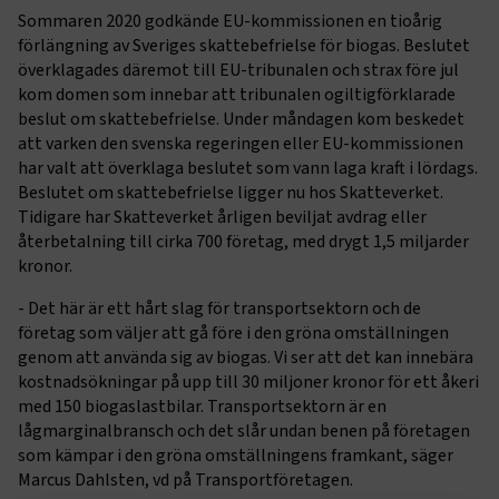
Sommaren 2020 godkände EU-kommissionen en tioårig
förlängning av Sveriges skattebefrielse för biogas. Beslutet
överklagades däremot till EU-tribunalen och strax före jul
kom domen som innebar att tribunalen ogiltigförklarade
beslut om skattebefrielse. Under måndagen kom beskedet
att varken den svenska regeringen eller EU-kommissionen
har valt att överklaga beslutet som vann laga kraft i lördags.
Beslutet om skattebefrielse ligger nu hos Skatteverket.
Tidigare har Skatteverket årligen beviljat avdrag eller
återbetalning till cirka 700 företag, med drygt 1,5 miljarder
kronor.
- Det här är ett hårt slag för transportsektorn och de
företag som väljer att gå före i den gröna omställningen
genom att använda sig av biogas. Vi ser att det kan innebära
kostnadsökningar på upp till 30 miljoner kronor för ett åkeri
med 150 biogaslastbilar. Transportsektorn är en
lågmarginalbransch och det slår undan benen på företagen
som kämpar i den gröna omställningens framkant, säger
Marcus Dahlsten, vd på Transportföretagen.