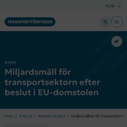
FLYG
Dela 
NYHET
Miljardsmäll för
transportsektorn efter
beslut i EU-domstolen
Start
Avtal 23
Nyheter Avtal23
Osäkra villkor för transportsekto