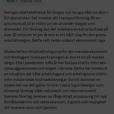
NYHET
8 MARS 2023
Sveriges skattebefrielse för biogas rivs nu upp efter en dom i
EU-domstolen. Det innebär att transportföretag får en
prischock på 10 kr milen om de använder biogas som
drivmedel. För företag kan det innebära en extra kostnad på
över 30 miljoner kr per år och är ett hårt slag för den gröna
omställningen. Detta i ett redan osäkert ekonomiskt läge.
Osäkerheten i förutsättningarna för den svenska ekonomin
och företagen i transportnäringen är större än på mycket
länge. Efter pandemins tuffa år har Europa ställts inför den
ryska aggressionen och kriget i Ukraina. Detta har inneburit
en situation där både arbetstagare och arbetsgivare ställts
inför eskalerande kostnadsökningar. Därtill kommer en
osäkerhet när det gäller brister i vissa logistikkedjor som
utmanat företag både nationellt och internationellt.
Svenska företag behöver nu långsiktigt anpassa sig till nya
förhållanden för att säkra ekonomi, logistik och möjlighet
att leverera varor och tjänster.