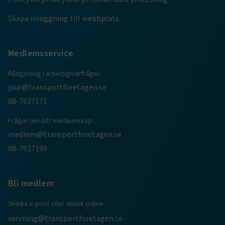
Skapa inloggning till webbplats
Medlemsservice
Rådgivning i arbetsgivarfrågor:
jour@transportforetagen.se
08-7627171
Frågor om ditt medlemskap:
TF-XSRF-TOKEN
www.transportforetagen.se
Session
medlem@transportforetagen.se
08-7627199
session
transportforetagen.shinyapps.io
Session
Bli medlem
Skicka e-post eller ansök online:
varvning@transportforetagen.se
e