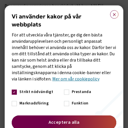
Den svenska regeringen har skickat ett brev till EU-
×
kommissionen för att understryka stödets betydelse för
Vi använder kakor på vår
branschen och den gröna omställningen. De kommer ha en
webbplats
löpande dialog för att få ett fortsatt godkännande av
skattebefrielsen. Processen innebär däremot en stor
För att utveckla våra tjänster, ge dig den bästa
osäkerhet för transportsektorn och de långsiktiga
användarupplevelsen och personligt anpassat
förutsättningarna för den gröna omställningen.
innehåll behöver vi använda oss av kakor. Därför ber vi
om ditt tillstånd att använda olika typer av kakor. Du
- Transportsektorn har tagit ett stort ansvar i den gröna
kan när som helst ändra eller dra tillbaka ditt
omställningen. Vi fick i februari lugnande besked av
samtycke, genom att klicka på
Elisabeth Svantesson att regeringen jobbade för att
inställningsknapparna i denna cookie-banner eller
skattebefrielsen skulle vara kvar. Men gårdagens besked är
via länken i sidfoten.
Mer om vår cookiepolicy
inte lugnande och väcker fler frågor än svar. Nu måste
regeringen presentera andra ersättningssystem för den
Strikt nödvändigt
Prestanda
offensiva gröna omställningen inom transportsektorn.
Läs mer om detta i media, bland annat i Dagens Industri och
Marknadsföring
Funktion
här i
Transportnytt
.
Acceptera alla