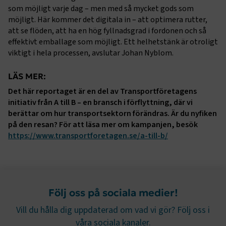
Marknadsföring
Funktion
som möjligt varje dag – men med så mycket gods som
möjligt. Här kommer det digitala in – att optimera rutter,
Strikt nödvändiga kakor låter dig använda webbplatsen
att se flöden, att ha en hög fyllnadsgrad i fordonen och så
genom att aktivera grundläggande funktioner, såsom
effektivt emballage som möjligt. Ett helhetstänk är otroligt
sidnavigering och åtkomst till säkra områden på
webbplatsen. Webbplatsen fungerar inte korrekt utan
viktigt i hela processen, avslutar Johan Nyblom.
dessa kakor.
LÄS MER:
Namn
Leverantör
/
Domän
Utgång
Det här reportaget är en del av Transportföretagens
.AspNetCore.Session
transportforetagen.se
Session
initiativ från A till B – en bransch i förflyttning, där vi
berättar om hur transportsektorn förändras. Är du nyfiken
på den resan? För att läsa mer om kampanjen, besök
.AspNetCore.AuthCookie
transportforetagen.se
1 år
https://www.transportforetagen.se/a-till-b/
Sidomeny
CookieScriptConsent
2
CookieScript
månader
www.transportforetagen.se
4 veckor
Följ oss på sociala medier!
Google Privacy Policy
Vill du hålla dig uppdaterad om vad vi gör? Följ oss i
våra sociala kanaler.