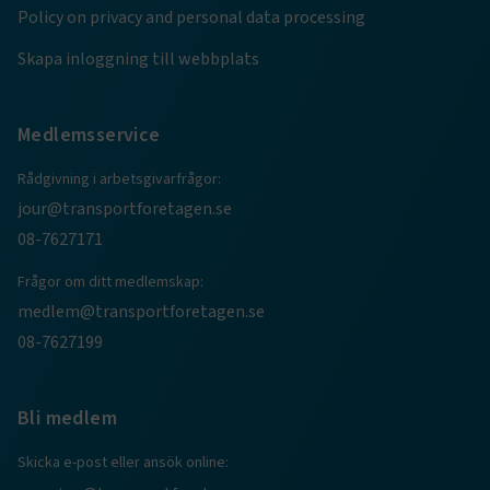
Policy on privacy and personal data processing
TF-XSRF-TOKEN
www.transportforetagen.se
Session
Skapa inloggning till webbplats
session
transportforetagen.shinyapps.io
Session
Medlemsservice
Rådgivning i arbetsgivarfrågor:
jour@transportforetagen.se
08-7627171
e
ARRAffinitySameSite
Session
Microsoft Corporation
Frågor om ditt medlemskap:
.www.transportforetagen.se
medlem@transportforetagen.se
08-7627199
Bli medlem
Skicka e-post eller ansök online:
VISITOR_PRIVACY_METADATA
5
YouTube
månader
.youtube.com