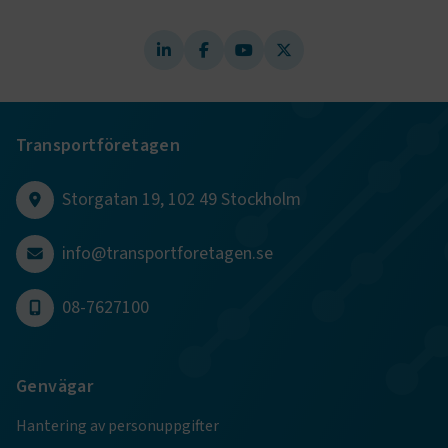
ARRAffinity
Session
Microsoft Corporation
.www.transportforetagen.se
Transportföretagen
.EPiForm_BID
www.transportforetagen.se
2
Storgatan 19, 102 49 Stockholm
månader
4 veckor
info@transportforetagen.se
08-7627100
Genvägar
Hantering av personuppgifter