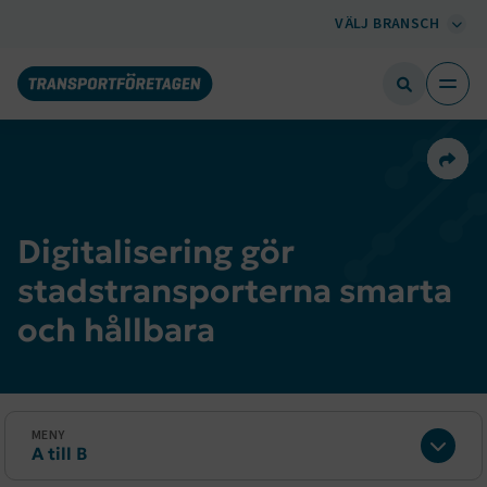
VÄLJ BRANSCH
Dela 
Digitalisering gör
stadstransporterna smarta
och hållbara
MENY
A till B
Expan