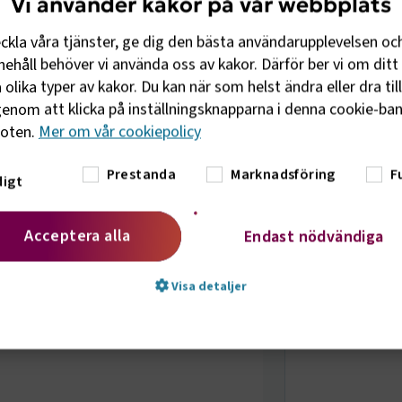
Vi använder kakor på vår webbplats
e som jobbar med HR.
eckla våra tjänster, ge dig den bästa användarupplevelsen oc
KONTA
ehåll behöver vi använda oss av kakor. Därför ber vi om ditt 
olika typer av kakor. Du kan när som helst ändra eller dra til
n kursstart.
enom att klicka på inställningsknapparna i denna cookie-bann
foten.
Mer om vår cookiepolicy
, tel 08-762 71 21 eller mejla till oss
Prestanda
Marknadsföring
F
igt
Acceptera alla
Endast nödvändiga
Visa detaljer
t nödvändigt
Prestanda
Marknadsföring
Fu
vändiga kakor låter dig använda webbplatsen genom att aktivera grundläg