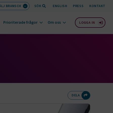
ÄLJ BRANSCH
SÖK
ENGLISH
PRESS
KONTAKT
Prioriterade frågor
Om oss
LOGGA IN
Dela på Twitte
Dela på F
Dela 
D
DELA