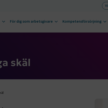
V
m
För dig som arbetsgivare
Kompetensförsörjning
a skäl
käl