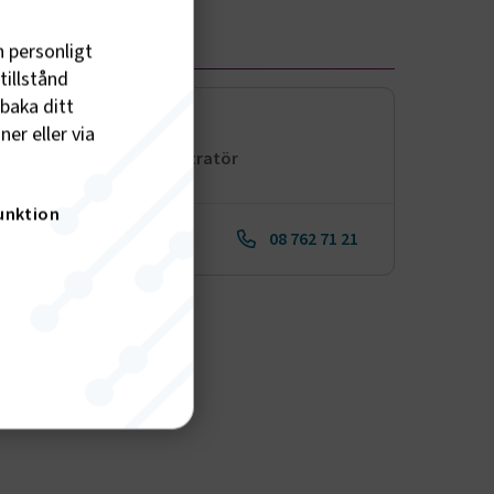
h personligt
KT
tillstånd
lbaka ditt
Anna Löf
er eller via
Utbildningsadministratör
unktion
Skicka e-post
08 762 71 21
nktion
gande