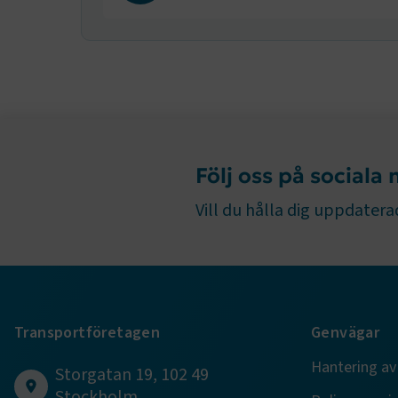
funktioner
fungerar in
Namn
.AspNetCor
.AspNetCor
Följ oss på sociala
CookieScri
Vill du hålla dig uppdaterad
ARRAffinity
Transportföretagen
Genvägar
.EPiForm_B
Hantering av
Storgatan 19, 102 49
Stockholm