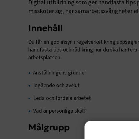
Digital utbildning som ger handfasta tips 
missköter sig, har samarbetssvårigheter ell
Innehåll
Du får en god insyn i regelverket kring uppsägni
handfasta tips och råd kring hur du ska hantera 
arbetsplatsen.
Anställningens grunder
Ingående och avslut
Leda och fördela arbetet
Vad är personliga skäl?
Målgrupp