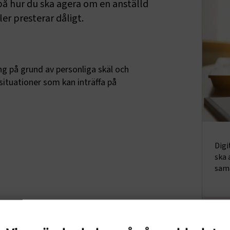
på hur du ska agera om en anställd
er presterar dåligt.
ng på grund av personliga skäl och
situationer som kan inträffa på
Digi
ska 
sama