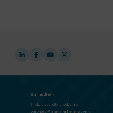
bplatsen
tekniska
ändare
behörigheter
ookie-
tt komma ihåg
ns cookie.
ie-
ungerar
webbplatser
e-
nds för
 att
dans
l samma
Bli medlem
ion.
kilja en
Skicka e-post eller ansök online:
bbläsare,
 när hen
varvning@transportforetagen.se
 användare