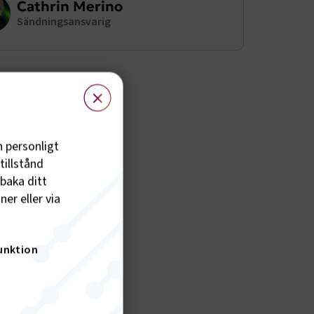
Cathrin Merino
Sändningsansvarig
×
h personligt
tillstånd
lbaka ditt
er eller via
unktion