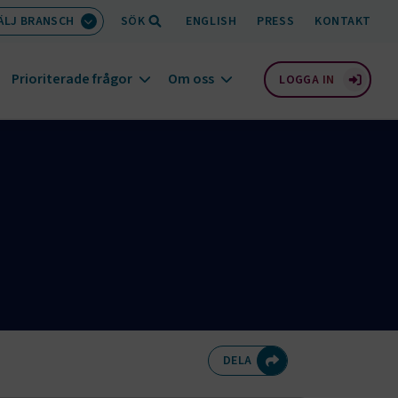
ÄLJ BRANSCH
SÖK
ENGLISH
PRESS
KONTAKT
Prioriterade frågor
Om oss
LOGGA IN
Dela på Twitter
Dela på Faceb
Dela på Li
Dela v
DELA