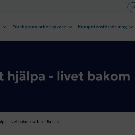
V
m
För dig som arbetsgivare
Kompetensförsörjning
tt hjälpa - livet bakom
jälpa - livet bakom ratten i Ukraina