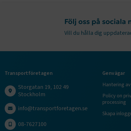
ARRAffinity
Följ oss på sociala
Vill du hålla dig uppdaterad
.EPiForm_B
Transportföretagen
Genvägar
Hantering av
Storgatan 19, 102 49
TF-XSRF-TO
Stockholm
Policy on pri
processing
session
info@transportforetagen.se
Skapa inloggn
08-7627100