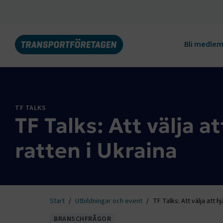
Bli medle
TF TALKS
TF Talks: Att välja a
ratten i Ukraina
Start
Utbildningar och event
TF Talks: Att välja att h
BRANSCHFRÅGOR