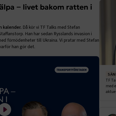
jälpa − livet bakom ratten i
din kalende
r.
Då kör vi TF Talks med Stefan
Staffanstorp. Han har sedan Rysslands invasion i
med förnödenheter till Ukraina. Vi pratar med Stefan
varför han gör det.
SÄN
TF Ta
med e
aktue
Spela filmen