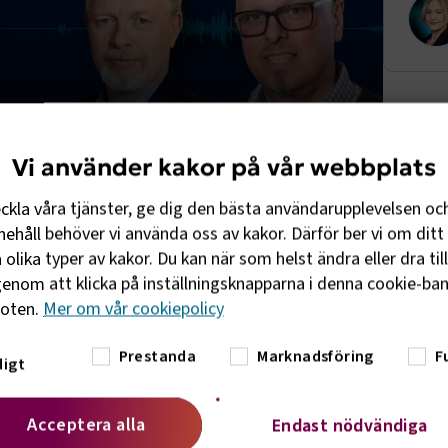
Vi använder kakor på vår webbplats
eckla våra tjänster, ge dig den bästa användarupplevelsen oc
ehåll behöver vi använda oss av kakor. Därför ber vi om ditt 
akt
olika typer av kakor. Du kan när som helst ändra eller dra til
enom att klicka på inställningsknapparna i denna cookie-bann
r vill tipsa om ämnen som du vill veta mer om?
foten.
Mer om vår cookiepolicy
r mejla till oss på
Prestanda
Marknadsföring
F
igt
Acceptera alla
Endast nödvändiga