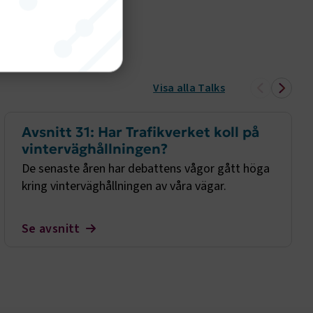
nktion
Visa alla Talks
gande
bplatsen
Avsnitt 31: Har Trafikverket koll på
vinterväghållningen?
De senaste åren har debattens vågor gått höga
kring vinterväghållningen av våra vägar.
tekniska
ändare
Se avsnitt
behörigheter
ookie-
tt komma ihåg
ns cookie.
ie-
ungerar