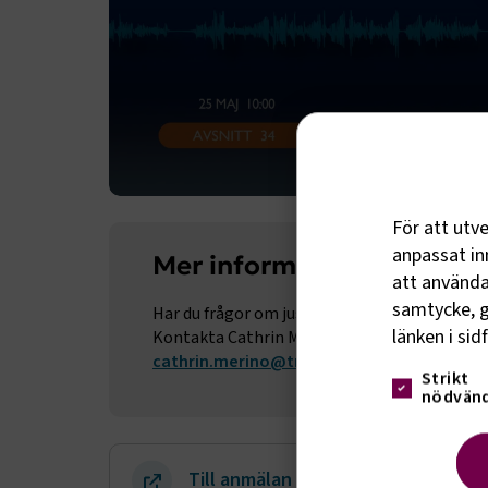
För att utv
anpassat inn
Mer information och kont
att använda 
samtycke, g
Har du frågor om just det här avsnittet, elle
länken i sid
Kontakta Cathrin Merino, tel 08-762 71 20 elle
cathrin.merino@transportforetagen.se
Strikt
nödvänd
Till anmälan