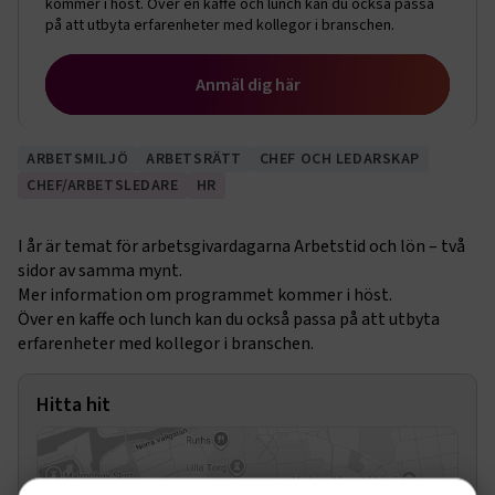
kommer i höst. Över en kaffe och lunch kan du också passa
på att utbyta erfarenheter med kollegor i branschen.
Anmäl dig här
ARBETSMILJÖ
ARBETSRÄTT
CHEF OCH LEDARSKAP
CHEF/ARBETSLEDARE
HR
I år är temat för arbetsgivardagarna Arbetstid och lön – två
sidor av samma mynt.
Mer information om programmet kommer i höst.
Över en kaffe och lunch kan du också passa på att utbyta
erfarenheter med kollegor i branschen.
Hitta hit