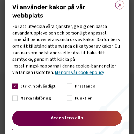
×
Vi använder kakor på vår
webbplats
För att utveckla våra tjänster, ge dig den bästa
användarupplevelsen och personligt anpassat
innehåll behöver vi använda oss av kakor. Därför ber vi
Elite Plaza Hotel Gustav Adolfs
om ditt tillstånd att använda olika typer av kakor. Du
Öppna i Google Maps
torg 49,
20180
MALMÖ
kan när som helst ändra eller dra tillbaka ditt
samtycke, genom att klicka på
inställningsknapparna i denna cookie-banner eller
via länken i sidfoten.
Mer om vår cookiepolicy
Strikt nödvändigt
Prestanda
Följ oss på sociala medier!
Marknadsföring
Funktion
Vill du hålla dig uppdaterad om vad vi gör? Följ oss i
våra sociala kanaler.
Acceptera alla