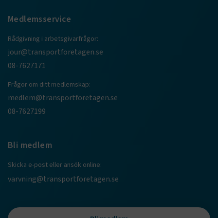
Medlemsservice
CookieScriptConsent
2
CookieScript
månader
www.transportforetagen.se
Rådgivning i arbetsgivarfrågor:
4 veckor
jour@transportforetagen.se
08-7627171
Google Privacy Policy
Frågor om ditt medlemskap:
ARRAffinity
Session
Microsoft Corporation
medlem@transportforetagen.se
.www.transportforetagen.se
08-7627199
Bli medlem
Skicka e-post eller ansök online:
.EPiForm_BID
www.transportforetagen.se
2
varvning@transportforetagen.se
månader
4 veckor