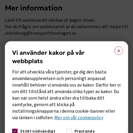
Mer information
Länk till webbinariet skickas ut dagen innan.
Har du frågor om webbinariet är du välkommen att mejla till
utbildning@transportforetagen.se
×
Vi använder kakor på vår
webbplats
Anna Löf
Utbildningsadministratör
För att utveckla våra tjänster, ge dig den bästa
användarupplevelsen och personligt anpassat
innehåll behöver vi använda oss av kakor. Därför ber vi
om ditt tillstånd att använda olika typer av kakor. Du
Skicka e-post
08 762 71 21
kan när som helst ändra eller dra tillbaka ditt
samtycke, genom att klicka på
inställningsknapparna i denna cookie-banner eller
Talare
via länken i sidfoten.
Mer om vår cookiepolicy
Strikt nödvändigt
Prestanda
Hanna Björklund