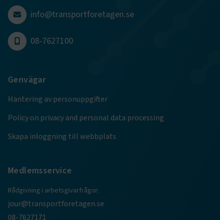
dessa kakor.
info@transportforetagen.se
Namn
Leverantör
/
Domän
Utgång
08-7627100
.AspNetCore.Session
transportforetagen.se
Session
.AspNetCore.AuthCookie
transportforetagen.se
1 år
Genvägar
Hantering av personuppgifter
CookieScriptConsent
2
CookieScript
månader
www.transportforetagen.se
4 veckor
Policy on privacy and personal data processing
Skapa inloggning till webbplats
Google Privacy Policy
Medlemsservice
ARRAffinity
Session
Microsoft Corporation
.www.transportforetagen.se
Rådgivning i arbetsgivarfrågor:
jour@transportforetagen.se
08-7627171