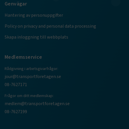
.AspNetCore.Session
transportforetagen.se
Session
Genvägar
Hantering av personuppgifter
.AspNetCore.AuthCookie
transportforetagen.se
1 år
Policy on privacy and personal data processing
Skapa inloggning till webbplats
CookieScriptConsent
2
CookieScript
månader
www.transportforetagen.se
4 veckor
Medlemsservice
Google Privacy Policy
Rådgivning i arbetsgivarfrågor:
jour@transportforetagen.se
ARRAffinity
Session
Microsoft Corporation
.www.transportforetagen.se
08-7627171
Frågor om ditt medlemskap:
medlem@transportforetagen.se
08-7627199
.EPiForm_BID
www.transportforetagen.se
2