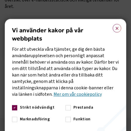
översikt över e-handelsstatistik och viktiga tendenser för
året.
Sidomeny
×
Paketindex kvartal 4 och helår 2023
Vi använder kakor på vår
webbplats
Öppna statistik
För att utveckla våra tjänster, ge dig den bästa
användarupplevelsen och personligt anpassat
innehåll behöver vi använda oss av kakor. Därför ber vi
om ditt tillstånd att använda olika typer av kakor. Du
kan när som helst ändra eller dra tillbaka ditt
Paketindex Q1 2023
samtycke, genom att klicka på
inställningsknapparna i denna cookie-banner eller
Paketindex Q2 2023
via länken i sidfoten.
Mer om vår cookiepolicy
Paketindex Q3 2023
Strikt nödvändigt
Prestanda
Marknadsföring
Funktion