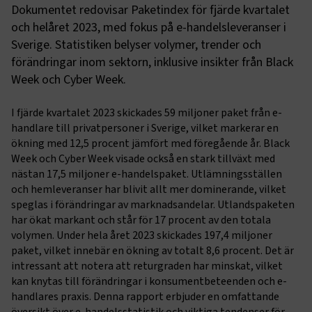
Dokumentet redovisar Paketindex för fjärde kvartalet
och helåret 2023, med fokus på e-handelsleveranser i
Sverige. Statistiken belyser volymer, trender och
förändringar inom sektorn, inklusive insikter från Black
Week och Cyber Week.
I fjärde kvartalet 2023 skickades 59 miljoner paket från e-
handlare till privatpersoner i Sverige, vilket markerar en
ökning med 12,5 procent jämfört med föregående år. Black
Week och Cyber Week visade också en stark tillväxt med
nästan 17,5 miljoner e-handelspaket. Utlämningsställen
och hemleveranser har blivit allt mer dominerande, vilket
speglas i förändringar av marknadsandelar. Utlandspaketen
har ökat markant och står för 17 procent av den totala
volymen. Under hela året 2023 skickades 197,4 miljoner
paket, vilket innebär en ökning av totalt 8,6 procent. Det är
intressant att notera att returgraden har minskat, vilket
kan knytas till förändringar i konsumentbeteenden och e-
handlares praxis. Denna rapport erbjuder en omfattande