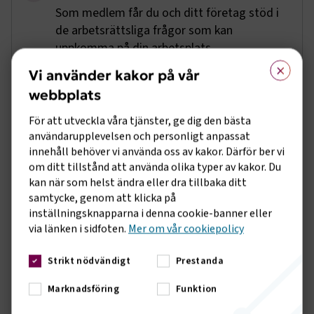
Som medlem får du och ditt företag stöd i
de arbetsrättsliga frågor som kan
uppkomma på din arbetsplats.
×
Vi använder kakor på vår
Ett gediget branscharbete
webbplats
Vi arbetar målmedvetet för att stärka de
För att utveckla våra tjänster, ge dig den bästa
politiska förutsättningar som våra
användarupplevelsen och personligt anpassat
medlemsföretag verkar under, oavsett om
innehåll behöver vi använda oss av kakor. Därför ber vi
det gäller lagar, skatter, att stärka
om ditt tillstånd att använda olika typer av kakor. Du
kompetensförsörjningen eller EU-frågor.
kan när som helst ändra eller dra tillbaka ditt
Genom att bli medlem får du möjlighet att
samtycke, genom att klicka på
vara med och påverka.
inställningsknapparna i denna cookie-banner eller
via länken i sidfoten.
Mer om vår cookiepolicy
Ett medlemskap är en
kvalitetsstämpel
Strikt nödvändigt
Prestanda
Att vara medlem innebär att du både
Marknadsföring
Funktion
omfattas av ett kollektivavtal och