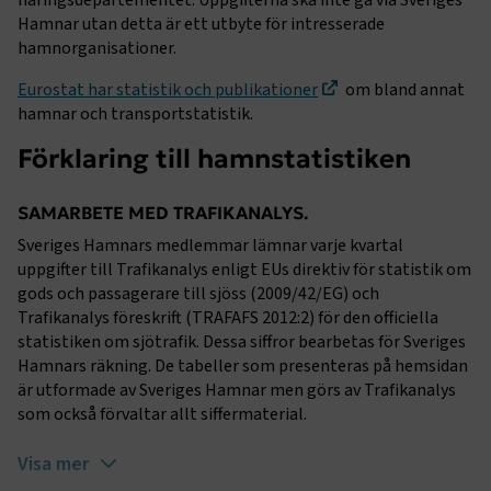
näringsdepartementet. Uppgifterna ska inte gå via Sveriges
Hamnar utan detta är ett utbyte för intresserade
hamnorganisationer.
Eurostat har statistik och publikationer
om bland annat
hamnar och transportstatistik.
Förklaring till hamnstatistiken
SAMARBETE MED TRAFIKANALYS.
Sveriges Hamnars medlemmar lämnar varje kvartal
uppgifter till Trafikanalys enligt EUs direktiv för statistik om
gods och passagerare till sjöss (2009/42/EG) och
Trafikanalys föreskrift (TRAFAFS 2012:2) för den officiella
statistiken om sjötrafik. Dessa siffror bearbetas för Sveriges
Hamnars räkning. De tabeller som presenteras på hemsidan
är utformade av Sveriges Hamnar men görs av Trafikanalys
som också förvaltar allt siffermaterial.
Visa mer