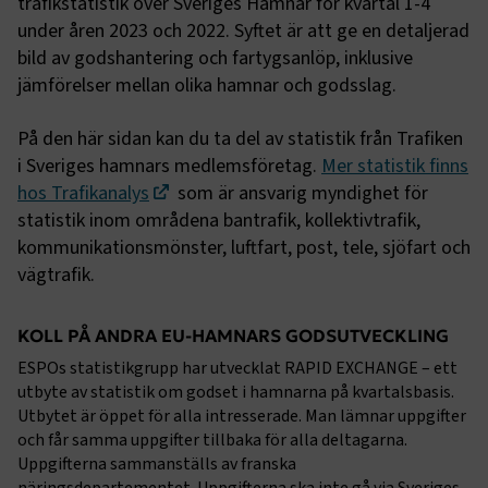
trafikstatistik över Sveriges Hamnar för kvartal 1-4
under åren 2023 och 2022. Syftet är att ge en detaljerad
bild av godshantering och fartygsanlöp, inklusive
jämförelser mellan olika hamnar och godsslag.
På den här sidan kan du ta del av statistik från Trafiken
i Sveriges hamnars medlemsföretag.
Mer statistik finns
hos Trafikanalys
som är ansvarig myndighet för
statistik inom områdena bantrafik, kollektivtrafik,
kommunikationsmönster, luftfart, post, tele, sjöfart och
vägtrafik.
KOLL PÅ ANDRA EU-HAMNARS GODSUTVECKLING
ESPOs statistikgrupp har utvecklat RAPID EXCHANGE – ett
utbyte av statistik om godset i hamnarna på kvartalsbasis.
Utbytet är öppet för alla intresserade. Man lämnar uppgifter
och får samma uppgifter tillbaka för alla deltagarna.
Uppgifterna sammanställs av franska