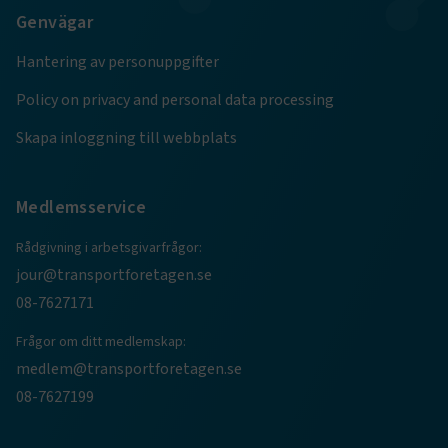
Genvägar
e
Hantering av personuppgifter
ARRAffinitySameSite
Session
Microsoft Corporation
.www.transportforetagen.se
Policy on privacy and personal data processing
Skapa inloggning till webbplats
Medlemsservice
VISITOR_PRIVACY_METADATA
5
YouTube
Rådgivning i arbetsgivarfrågor:
månader
.youtube.com
4 veckor
jour@transportforetagen.se
08-7627171
Frågor om ditt medlemskap:
medlem@transportforetagen.se
08-7627199