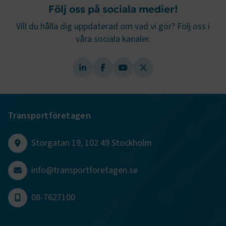
Följ oss på sociala medier!
månader
4 veckor
Vill du hålla dig uppdaterad om vad vi gör? Följ oss i
våra sociala kanaler.
Transportföretagen
Storgatan 19, 102 49 Stockholm
TF-XSRF-TOKEN
www.transportforetagen.se
Session
info@transportforetagen.se
session
transportforetagen.shinyapps.io
Session
08-7627100