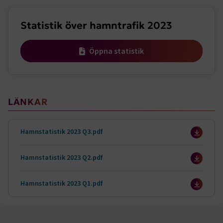
.AspNetCore.Session
transportforetagen.se
Session
Sidomeny
Statistik över hamntrafik 2023
.AspNetCore.AuthCookie
transportforetagen.se
1 år
Öppna statistik
CookieScriptConsent
2
CookieScript
månader
www.transportforetagen.se
4 veckor
LÄNKAR
Google Privacy Policy
Hamnstatistik 2023 Q3.pdf
ARRAffinity
Session
Microsoft Corporation
.www.transportforetagen.se
Hamnstatistik 2023 Q2.pdf
Hamnstatistik 2023 Q1.pdf
.EPiForm_BID
www.transportforetagen.se
2