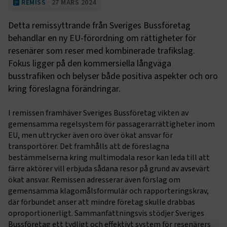
REMISS
27 MARS 2024
Detta remissyttrande från Sveriges Bussföretag
behandlar en ny EU-förordning om rättigheter för
resenärer som reser med kombinerade trafikslag.
Fokus ligger på den kommersiella långväga
busstrafiken och belyser både positiva aspekter och oro
kring föreslagna förändringar.
I remissen framhäver Sveriges Bussföretag vikten av
gemensamma regelsystem för passagerarrättigheter inom
EU, men uttrycker även oro över ökat ansvar för
transportörer. Det framhålls att de föreslagna
bestämmelserna kring multimodala resor kan leda till att
färre aktörer vill erbjuda sådana resor på grund av avsevärt
ökat ansvar. Remissen adresserar även förslag om
gemensamma klagomålsformulär och rapporteringskrav,
där förbundet anser att mindre företag skulle drabbas
oproportionerligt. Sammanfattningsvis stödjer Sveriges
Bussföretag ett tydligt och effektivt system för resenärers