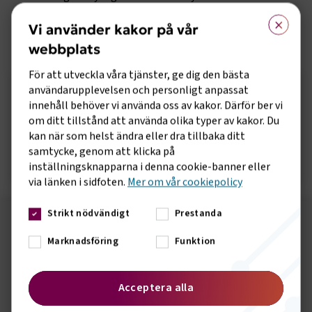
rättigheter men anser att flera justeringar behövs för att
×
skydda transportörerna samt främja fortsatt långväga
Vi använder kakor på vår
busstrafik.
webbplats
För att utveckla våra tjänster, ge dig den bästa
Sidomeny
användarupplevelsen och personligt anpassat
Remiss om EU-förordning för
innehåll behöver vi använda oss av kakor. Därför ber vi
resenärers rättigheter
om ditt tillstånd att använda olika typer av kakor. Du
kan när som helst ändra eller dra tillbaka ditt
samtycke, genom att klicka på
Öppna remiss
inställningsknapparna i denna cookie-banner eller
via länken i sidfoten.
Mer om vår cookiepolicy
Strikt nödvändigt
Prestanda
Följ oss på sociala medier!
Marknadsföring
Funktion
Vill du hålla dig uppdaterad om vad vi gör? Följ oss i
våra sociala kanaler.
Acceptera alla