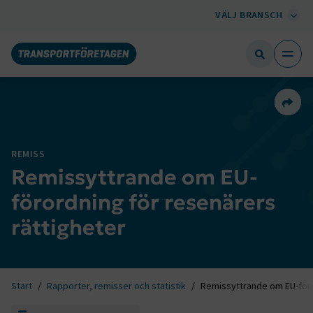
VÄLJ BRANSCH
Dela 
REMISS
Remissyttrande om EU-
förordning för resenärers
rättigheter
Start
Rapporter, remisser och statistik
Remissyttrande om EU-föro