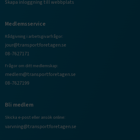
.AspNetCore.AuthCookie
transportforetagen.se
1 år
Skapa inloggning till webbplats
Medlemsservice
CookieScriptConsent
2
CookieScript
månader
www.transportforetagen.se
4 veckor
Rådgivning i arbetsgivarfrågor:
jour@transportforetagen.se
Google Privacy Policy
08-7627171
Frågor om ditt medlemskap:
ARRAffinity
Session
Microsoft Corporation
.www.transportforetagen.se
medlem@transportforetagen.se
08-7627199
Bli medlem
Skicka e-post eller ansök online:
.EPiForm_BID
www.transportforetagen.se
2
månader
varvning@transportforetagen.se
4 veckor