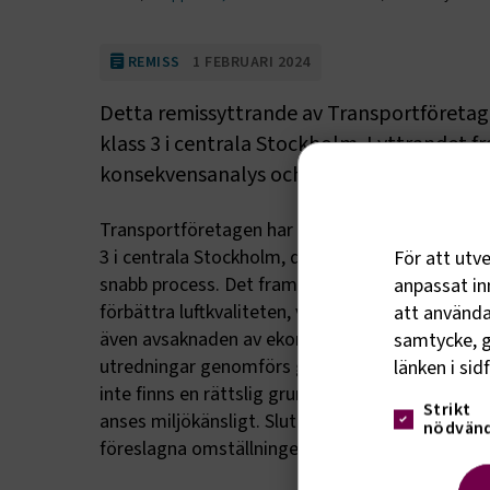
REMISS
1 FEBRUARI 2024
Detta remissyttrande av Transportföretage
klass 3 i centrala Stockholm. I yttrandet f
konsekvensanalys och den snabba process
Transportföretagen har lämnat ett remissyttra
3 i centrala Stockholm, där de uttrycker oro för
För att utv
snabb process. Det framhålls att en miljözon sk
anpassat inn
förbättra luftkvaliteten, vilket utredningen sakn
att använda 
även avsaknaden av ekonomiska konsekvensanaly
samtycke, g
utredningar genomförs grundligt innan sådana be
länken i sid
inte finns en rättslig grund för införandet av z
Strikt
anses miljökänsligt. Slutligen belyses behovet a
nödvänd
föreslagna omställningen till elektrifiering ino