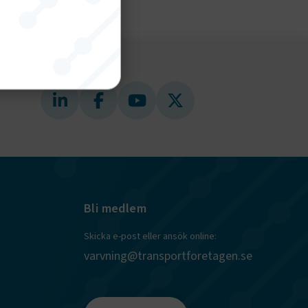
nktion
gande
bplatsen
tekniska
Bli medlem
ändare
Skicka e-post eller ansök online:
behörigheter
varvning@transportforetagen.se
ookie-
tt komma ihåg
ns cookie.
ie-
ungerar