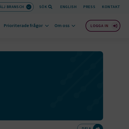
ÄLJ BRANSCH
SÖK
ENGLISH
PRESS
KONTAKT
Prioriterade frågor
Om oss
LOGGA IN
Dela på Twitte
Dela på F
Dela 
D
DELA