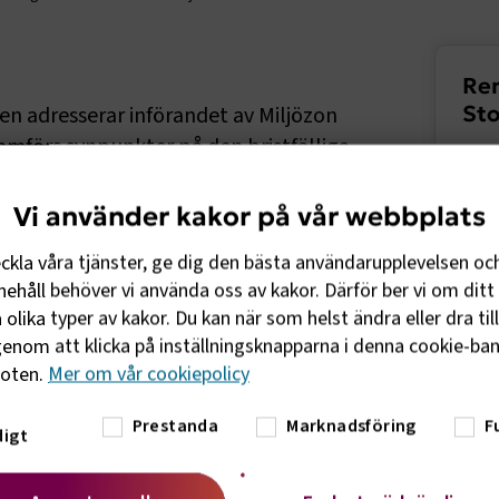
Sido
Rem
St
n adresserar införandet av Miljözon
ramförs synpunkter på den bristfälliga
en av utredningen.
Vi använder kakor på vår webbplats
nde angående införandet av Miljözon klass
 en bristfällig konsekvensanalys och en
eckla våra tjänster, ge dig den bästa användarupplevelsen oc
a baseras på faktiska behov av att
ehåll behöver vi använda oss av kakor. Därför ber vi om ditt 
ar fokus på. Transportföretagen kritiserar
olika typer av kakor. Du kan när som helst ändra eller dra til
ser och påpekar vikten av att dessa
enom att klicka på inställningsknapparna i denna cookie-bann
slut fattas. Vidare pekas det på att det
foten.
Mer om vår cookiepolicy
onen, eftersom det aktuella området inte
Prestanda
Marknadsföring
F
v mer infrastruktur och planering för den
igt
m transportsektorn.