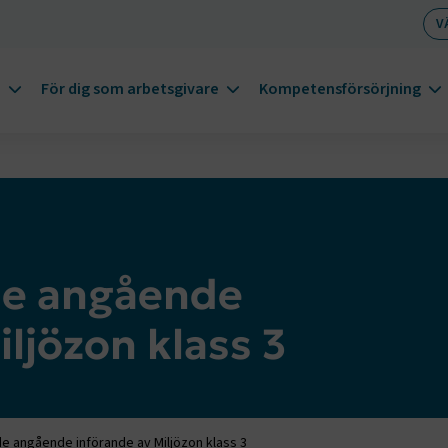
V
m
För dig som arbetsgivare
Kompetensförsörjning
de angående
ljözon klass 3
e angående införande av Miljözon klass 3