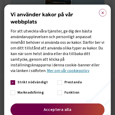
×
Vi använder kakor på vår
webbplats
För att utveckla våra tjänster, ge dig den bästa
användarupplevelsen och personligt anpassat
innehåll behöver vi använda oss av kakor. Därför ber vi
om ditt tillstånd att använda olika typer av kakor. Du
Rapport om transporttrender 2025
kan när som helst ändra eller dra tillbaka ditt
samtycke, genom att klicka på
Öppna rapport
inställningsknapparna i denna cookie-banner eller
via länken i sidfoten.
Mer om vår cookiepolicy
Strikt nödvändigt
Prestanda
Följ oss på sociala medier!
Marknadsföring
Funktion
Vill du hålla dig uppdaterad om vad vi gör? Följ oss i
våra sociala kanaler.
Acceptera alla