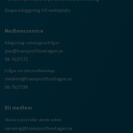
.AspNetCore.AuthCookie
transportforetagen.se
1 år
Skapa inloggning till webbplats
CookieScriptConsent
2
CookieScript
Medlemsservice
månader
www.transportforetagen.se
4 veckor
Rådgivning i arbetsgivarfrågor:
Google Privacy Policy
jour@transportforetagen.se
08-7627171
ARRAffinity
Session
Microsoft Corporation
Frågor om ditt medlemskap:
.www.transportforetagen.se
medlem@transportforetagen.se
08-7627199
Bli medlem
.EPiForm_BID
www.transportforetagen.se
2
Skicka e-post eller ansök online:
månader
4 veckor
varvning@transportforetagen.se