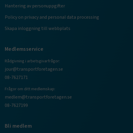
Hantering av personuppgifter
.AspNetCore.AuthCookie
transportforetagen.se
1 år
Policy on privacy and personal data processing
Skapa inloggning till webbplats
CookieScriptConsent
2
CookieScript
månader
www.transportforetagen.se
4 veckor
Medlemsservice
Google Privacy Policy
Rådgivning i arbetsgivarfrågor:
jour@transportforetagen.se
ARRAffinity
Session
08-7627171
Microsoft Corporation
.www.transportforetagen.se
Frågor om ditt medlemskap:
medlem@transportforetagen.se
08-7627199
Bli medlem
.EPiForm_BID
www.transportforetagen.se
2
månader