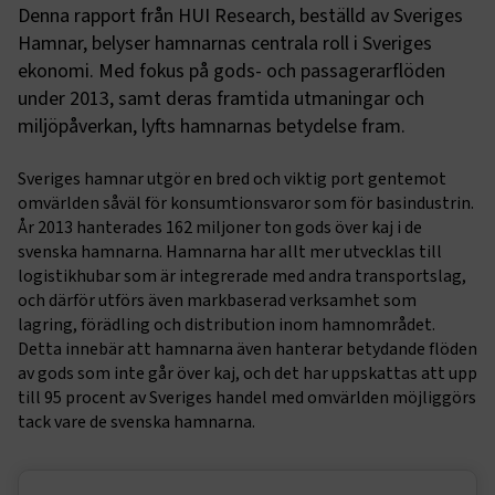
Denna rapport från HUI Research, beställd av Sveriges
Hamnar, belyser hamnarnas centrala roll i Sveriges
ekonomi. Med fokus på gods- och passagerarflöden
under 2013, samt deras framtida utmaningar och
miljöpåverkan, lyfts hamnarnas betydelse fram.
Sveriges hamnar utgör en bred och viktig port gentemot
omvärlden såväl för konsumtionsvaror som för basindustrin.
År 2013 hanterades 162 miljoner ton gods över kaj i de
svenska hamnarna. Hamnarna har allt mer utvecklas till
logistikhubar som är integrerade med andra transportslag,
och därför utförs även markbaserad verksamhet som
lagring, förädling och distribution inom hamnområdet.
Detta innebär att hamnarna även hanterar betydande flöden
av gods som inte går över kaj, och det har uppskattas att upp
till 95 procent av Sveriges handel med omvärlden möjliggörs
tack vare de svenska hamnarna.
Sidomeny