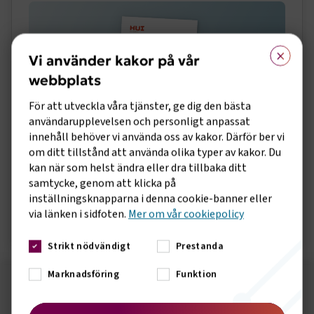
×
Vi använder kakor på vår
webbplats
För att utveckla våra tjänster, ge dig den bästa
användarupplevelsen och personligt anpassat
innehåll behöver vi använda oss av kakor. Därför ber vi
om ditt tillstånd att använda olika typer av kakor. Du
Analys av hamnarnas ekonomiska
kan när som helst ändra eller dra tillbaka ditt
och miljömässiga betydelse
samtycke, genom att klicka på
inställningsknapparna i denna cookie-banner eller
via länken i sidfoten.
Mer om vår cookiepolicy
Öppna rapport
Strikt nödvändigt
Prestanda
Marknadsföring
Funktion
Följ oss på sociala medier!