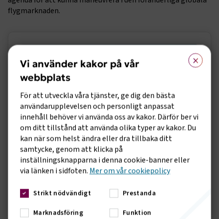
agenda för att kunna maneuvrera i den föränderliga globala
flygmarknaden.
Sidomeny
×
Vi använder kakor på vår
webbplats
För att utveckla våra tjänster, ge dig den bästa
användarupplevelsen och personligt anpassat
innehåll behöver vi använda oss av kakor. Därför ber vi
om ditt tillstånd att använda olika typer av kakor. Du
kan när som helst ändra eller dra tillbaka ditt
samtycke, genom att klicka på
Rapport om framtidens flygindustri
inställningsknapparna i denna cookie-banner eller
2045
via länken i sidfoten.
Mer om vår cookiepolicy
Öppna rapport
Strikt nödvändigt
Prestanda
Marknadsföring
Funktion