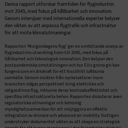
Denna rapport utforskar framtiden för flygindustrin
mot 2045, med fokus på hållbarhet och innovation.
Genom intervjuer med internationella experter belyser
den vikten av att anpassa flygtrafik och infrastruktur
för att möta klimatutmaningar.
Rapporten 'Morgondagens flyg' ger en omfattande analys av
flygindustrins utveckling fram till 2045, med fokus på
hållbarhet och teknologisk innovation. Den belyser den
postpandemiska omställningen och hur EU:s gröna giv kan
fungera som en drivkraft för ett fossilfritt luftburna
samhälle. Genom insikter från nyckelaktörer inom
branschen vidgas perspektivet kring elektriska och
vätgasdrivna flyg, inklusive deras kostnadseffektivitet och
specifika infrastrukturella behov. Rapporten diskuterar även
regulatoriska utmaningar och behövlig
myndighetssamverkan för att möjliggöra en effektiv
integration av drönare och advanced air mobility. Slutligen
understryker dokumentet vikten av att skapa en strategisk