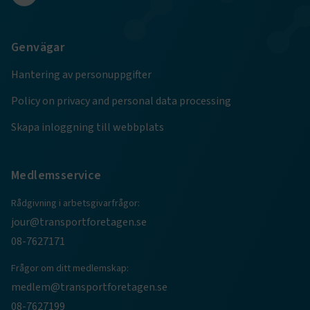
Namn
Leverantör
/
Domän
Utgång
.AspNetCore.Session
transportforetagen.se
Session
Genvägar
.AspNetCore.AuthCookie
transportforetagen.se
1 år
Hantering av personuppgifter
Policy on privacy and personal data processing
CookieScriptConsent
2
CookieScript
månader
www.transportforetagen.se
Skapa inloggning till webbplats
4 veckor
Google Privacy Policy
Medlemsservice
Rådgivning i arbetsgivarfrågor:
ARRAffinity
Session
Microsoft Corporation
.www.transportforetagen.se
jour@transportforetagen.se
08-7627171
Frågor om ditt medlemskap:
medlem@transportforetagen.se
08-7627199