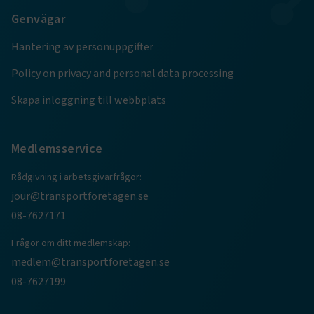
.AspNetCore.Session
transportforetagen.se
Session
Genvägar
Hantering av personuppgifter
.AspNetCore.AuthCookie
transportforetagen.se
1 år
Policy on privacy and personal data processing
Skapa inloggning till webbplats
CookieScriptConsent
2
CookieScript
månader
www.transportforetagen.se
4 veckor
Medlemsservice
Google Privacy Policy
Rådgivning i arbetsgivarfrågor:
jour@transportforetagen.se
ARRAffinity
Session
Microsoft Corporation
.www.transportforetagen.se
08-7627171
Frågor om ditt medlemskap:
medlem@transportforetagen.se
08-7627199