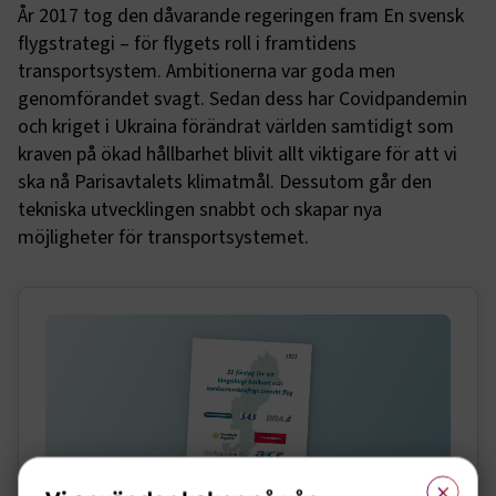
År 2017 tog den dåvarande regeringen fram En svensk
flygstrategi – för flygets roll i framtidens
transportsystem. Ambitionerna var goda men
genomförandet svagt. Sedan dess har Covidpandemin
och kriget i Ukraina förändrat världen samtidigt som
kraven på ökad hållbarhet blivit allt viktigare för att vi
ska nå Parisavtalets klimatmål. Dessutom går den
tekniska utvecklingen snabbt och skapar nya
möjligheter för transportsystemet.
Sidomeny
×