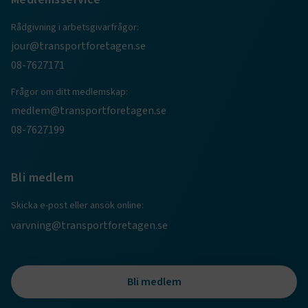
CookieScriptConsent
2
CookieScript
Rådgivning i arbetsgivarfrågor:
månader
www.transportforetagen.se
4 veckor
jour@transportforetagen.se
08-7627171
Google Privacy Policy
Frågor om ditt medlemskap:
medlem@transportforetagen.se
ARRAffinity
Session
Microsoft Corporation
08-7627199
.www.transportforetagen.se
Bli medlem
Skicka e-post eller ansök online:
varvning@transportforetagen.se
.EPiForm_BID
www.transportforetagen.se
2
månader
4 veckor
Bli medlem