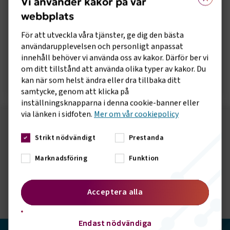
Vi använder kakor på vår
webbplats
Rapport om hållbarhet inom svenskt
För att utveckla våra tjänster, ge dig den bästa
flyg
användarupplevelsen och personligt anpassat
innehåll behöver vi använda oss av kakor. Därför ber vi
om ditt tillstånd att använda olika typer av kakor. Du
Öppna rapport
kan när som helst ändra eller dra tillbaka ditt
samtycke, genom att klicka på
inställningsknapparna i denna cookie-banner eller
via länken i sidfoten.
Mer om vår cookiepolicy
Följ oss på sociala medier!
Strikt nödvändigt
Prestanda
Vill du hålla dig uppdaterad om vad vi gör? Följ oss i
Marknadsföring
Funktion
våra sociala kanaler.
Acceptera alla
Endast nödvändiga