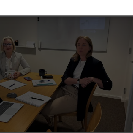
er Jens Sjöström (S).
t nödvändigt
Prestanda
Marknadsföring
Fu
vändiga kakor låter dig använda webbplatsen genom att aktivera grundläg
, såsom sidnavigering och åtkomst till säkra områden på webbplatsen. Web
te korrekt utan dessa kakor.
Leverantör
/
Domän
Utgång
Beskrivning
e.Session
transportforetagen.se
Session
Används av webbplatsens 
funktioner.
e.AuthCookie
transportforetagen.se
1 år
Används för att hålla anv
inloggade och ge korrekta 
ptConsent
2
Denna cookie används av C
CookieScript
månader
Script.com-tjänsten för a
www.transportforetagen.se
4 veckor
preferenserna för besökare
Det är nödvändigt att Cook
Script.com cookiebanner f
Google Privacy Policy
korrekt.
Session
Denna cookie ställs in av 
Microsoft Corporation
som körs på Windows Azur
.www.transportforetagen.se
molnplattformen. Den anvä
belastningsbalansering för