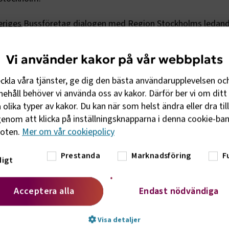
Sveriges Bussföretag dialogen med Region Stockholms ledan
Anna Grönlund, branschchef, Jennie Banér, förhandlingschef o
nvesteringsregionrådet Jens Sjöström (S) och Paula Örn (S), p
Vi använder kakor på vår webbplats
arbetet för en starkare kollektivtrafik och hur bussbransche
lkor på arbetsmarknaden.
eckla våra tjänster, ge dig den bästa användarupplevelsen oc
ehåll behöver vi använda oss av kakor. Därför ber vi om ditt 
år enskilt största utmaning och en ödesfråga för hela brans
olika typer av kakor. Du kan när som helst ändra eller dra til
en pålitliga och utökade trafik som stockholmarna förtjänar, 
enom att klicka på inställningsknapparna i denna cookie-bann
gemensamma krafttag, säger Anna Grönlund, branschchef på S
foten.
Mer om vår cookiepolicy
Prestanda
Marknadsföring
F
igt
öra yrket mer attraktivt till att regionen i sina upphandlingar
llkor och långsiktighet. Här bildar bussbranschens kollektiva
Jennie Banér, förhandlingschef på Sveriges Bussföretag.
Acceptera alla
Endast nödvändiga
det är att alla vi i branschen tar ansvar för att öka attraktivi
Visa detaljer
och också marknadsföra vilket fint yrke med goda arbetsmöjl