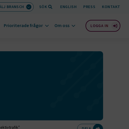
ÄLJ BRANSCH
SÖK
ENGLISH
PRESS
KONTAKT
Prioriterade frågor
Om oss
LOGGA IN
ektivtrafik”
Dela på Twitte
Dela på F
Dela 
D
DELA