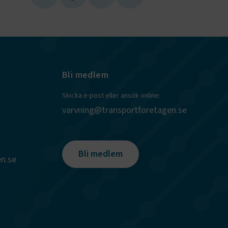
gar från en
tid hanteras
.
tt lagra
h
eraktion med
ar uppgifter
m olika
llningar,
as preferenser
Bli medlem
.
entifiera vem
Skicka e-post eller ansök online:
rmulär.
varvning@transportforetagen.se
 på
Bli medlem
n.se
ör att
ökningar
nsering av nya
ör att