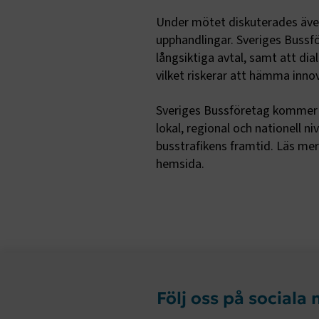
Under mötet diskuterades även
upphandlingar. Sveriges Bussfö
.EPiForm_B
långsiktiga avtal, samt att di
vilket riskerar att hämma innova
Sveriges Bussföretag kommer u
lokal, regional och nationell n
busstrafikens framtid. Läs me
hemsida.
TF-XSRF-TO
session
ARRAffinity
Följ oss på sociala