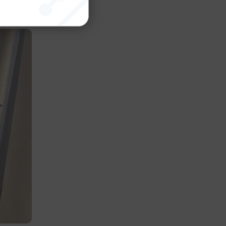
nktion
gande
bplatsen
tekniska
ändare
behörigheter
ookie-
tt komma ihåg
ns cookie.
ie-
ungerar
webbplatser
e-
nds för
 att