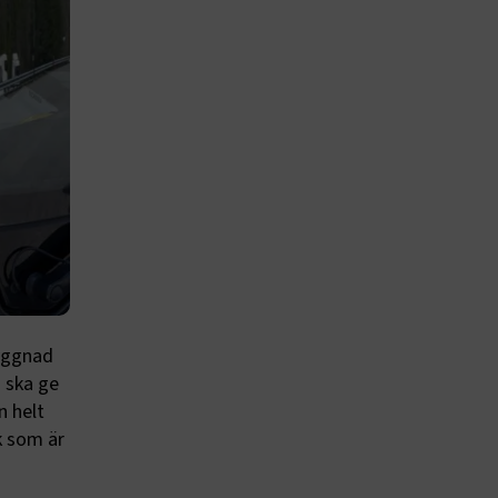
byggnad
 ska ge
n helt
k som är