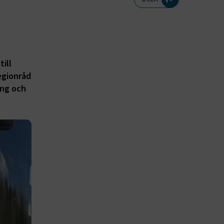
ill
egionråd
ing och