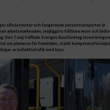
ges tillväxtmotor och fungerande persontransporter är
an arbetsmarknaden, möjliggöra hållbara resor och bidra t
ng. Den 7 maj träffade Sveriges Bussföretag investeringsr
mtal om planerna för framtiden, stärkt kompetensförsörjn
ingar av kollektivtrafik med buss.