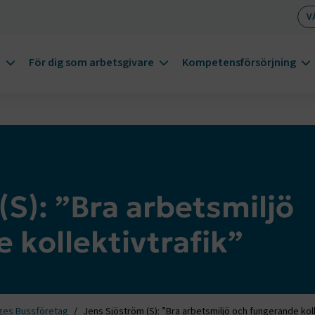
V
m
För dig som arbetsgivare
Kompetensförsörjning
(S): ”Bra arbetsmiljö
 kollektivtrafik”
ges Bussföretag
Jens Sjöström (S): ”Bra arbetsmiljö och fungerande koll