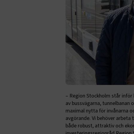
– Region Stockholm står inför h
av bussvägarna, tunnelbanan o
maximal nytta för invånarna och
avgörande. Vi behöver arbeta ti
både robust, attraktiv och ekon
investeringsregionråd Region