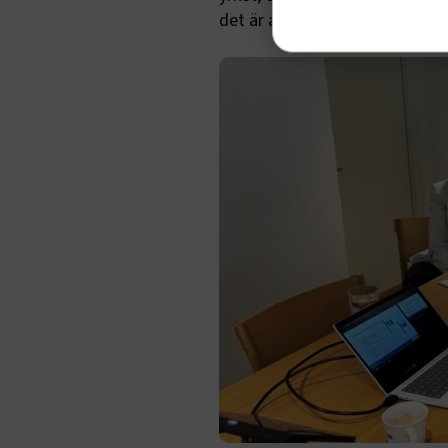
det är att vara bussförare, säg
Strik
Strikt nöd
funktioner
fungerar in
Namn
.AspNetCor
.AspNetCor
CookieScri
ARRAffinity