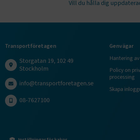
Vill du hålla dig uppdaterad
VISITOR_PR
Transportföretagen
Genvägar
Hantering av
.EPiForm_Vis
Storgatan 19, 102 49
Stockholm
Policy on pri
processing
EPiStateMa
info@transportforetagen.se
Skapa inloggn
08-7627100
Namn
Namn
Namn
_ga_RNDB
prev-searc
__Secure-
ROLLOUT_
_ga_09KZS
Inställningar för kakor