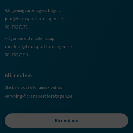
Rådgivning i arbetsgivarfrågor:
jour@transportforetagen.se
08-7627171
Frågor om ditt medlemskap:
medlem@transportforetagen.se
08-7627199
TF-XSRF-TOKEN
www.transportforetagen.se
Session
Bli medlem
session
transportforetagen.shinyapps.io
Session
Skicka e-post eller ansök online:
varvning@transportforetagen.se
e
Bli medlem
ARRAffinitySameSite
Session
Microsoft Corporation
.www.transportforetagen.se