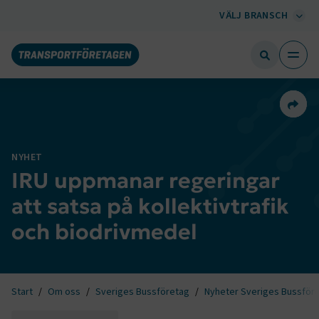
VÄLJ BRANSCH
Dela 
NYHET
IRU uppmanar regeringar
att satsa på kollektivtrafik
och biodrivmedel
Start
Om oss
Sveriges Bussföretag
Nyheter Sveriges Bussför