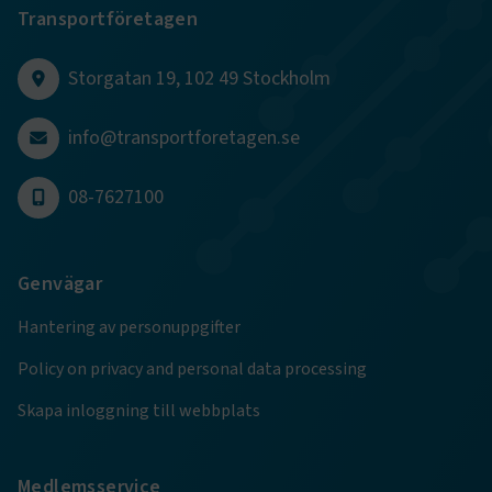
Transportföretagen
CookieScriptConsent
2
CookieScript
månader
www.transportforetagen.se
4 veckor
Storgatan 19, 102 49 Stockholm
Google Privacy Policy
info@transportforetagen.se
ARRAffinity
Session
Microsoft Corporation
08-7627100
.www.transportforetagen.se
Genvägar
Hantering av personuppgifter
Policy on privacy and personal data processing
.EPiForm_BID
www.transportforetagen.se
2
månader
4 veckor
Skapa inloggning till webbplats
Medlemsservice