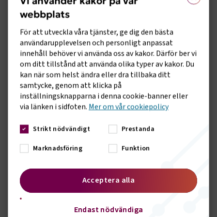
Vi använder kakor på vår
drivmedel både effektivt och där de behövs bäst.
webbplats
Resolutionen antogs enhälligt och innehåller både
För att utveckla våra tjänster, ge dig den bästa
omedelbara åtgärder och ett längre perspektiv för att
användarupplevelsen och personligt anpassat
minska transportbranschens sårbarhet och beroende av
innehåll behöver vi använda oss av kakor. Därför ber vi
fossila drivmedel.
om ditt tillstånd att använda olika typer av kakor. Du
kan när som helst ändra eller dra tillbaka ditt
PASSAGERARKOMMITTÉN: BRT SOM SVAR PÅ
samtycke, genom att klicka på
KAPACITETSUTMANINGEN
inställningsknapparna i denna cookie-banner eller
Anna Grönlund leder IRU:s passagerarkommitté som
via länken i sidfoten.
Mer om vår cookiepolicy
ordförande och ingår därmed i IRU presidential executive,
förbundets högsta beslutande organ mellan årsstämmorna.
Strikt nödvändigt
Prestanda
Under mötet ledde hon kommitténs diskussion om BRT, bus
rapid transit, med exempel från Istanbul, Aalborg, London
Marknadsföring
Funktion
och Mexiko. Erfarenheterna visade hur dedikerade
busskörfält ger snabbare och mer tillförlitlig kollektivtrafik
med hög kapacitet och bidrar till att minska trängseln i
Acceptera alla
städerna.
Endast nödvändiga
ÖVRIGA BESLUT FRÅN MÖTET