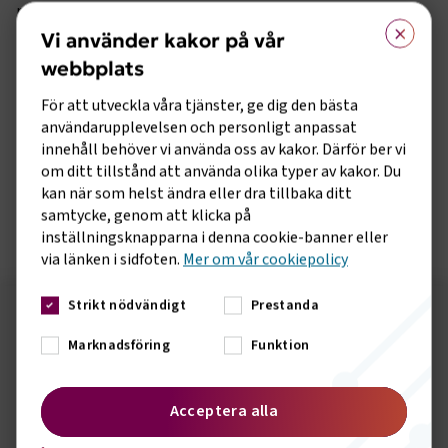
regelverket ser ut och önskar ingen ändring, vilket nu alltså
×
IRU kommer lobba för.
Vi använder kakor på vår
webbplats
Dagen innan mötet organiserade IRU ett seminarium med
rubriken ”Decarbonising EU road transport: Solutions for
För att utveckla våra tjänster, ge dig den bästa
2030 and beyond”. Vid seminariet medverkade företrädare för
användarupplevelsen och personligt anpassat
vägtransportföretag i Europa, företrädare för
innehåll behöver vi använda oss av kakor. Därför ber vi
branschorganisationer och representanter från bland annat
om ditt tillstånd att använda olika typer av kakor. Du
EU-kommissionen.
kan när som helst ändra eller dra tillbaka ditt
samtycke, genom att klicka på
Läs mer om seminariet
inställningsknapparna i denna cookie-banner eller
via länken i sidfoten.
Mer om vår cookiepolicy
Strikt nödvändigt
Prestanda
Följ oss på sociala medier!
Marknadsföring
Funktion
Vill du hålla dig uppdaterad om vad vi gör? Följ oss i
våra sociala kanaler.
Acceptera alla