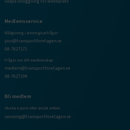
Skapa inloggning till webbplats
Medlemsservice
CookieScriptConsent
2
CookieScript
månader
www.transportforetagen.se
4 veckor
Rådgivning i arbetsgivarfrågor:
jour@transportforetagen.se
Google Privacy Policy
08-7627171
Frågor om ditt medlemskap:
ARRAffinity
Session
Microsoft Corporation
.www.transportforetagen.se
medlem@transportforetagen.se
08-7627199
Bli medlem
Skicka e-post eller ansök online:
.EPiForm_BID
www.transportforetagen.se
2
månader
varvning@transportforetagen.se
4 veckor