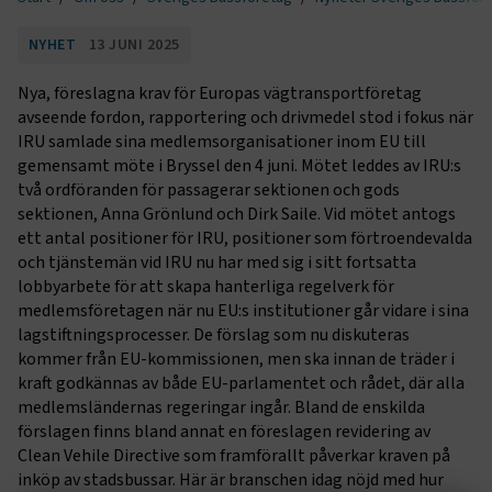
NYHET
13 JUNI 2025
Nya, föreslagna krav för Europas vägtransportföretag
avseende fordon, rapportering och drivmedel stod i fokus när
IRU samlade sina medlemsorganisationer inom EU till
gemensamt möte i Bryssel den 4 juni. Mötet leddes av IRU:s
två ordföranden för passagerar sektionen och gods
sektionen, Anna Grönlund och Dirk Saile. Vid mötet antogs
ett antal positioner för IRU, positioner som förtroendevalda
och tjänstemän vid IRU nu har med sig i sitt fortsatta
lobbyarbete för att skapa hanterliga regelverk för
medlemsföretagen när nu EU:s institutioner går vidare i sina
lagstiftningsprocesser. De förslag som nu diskuteras
kommer från EU-kommissionen, men ska innan de träder i
kraft godkännas av både EU-parlamentet och rådet, där alla
medlemsländernas regeringar ingår. Bland de enskilda
förslagen finns bland annat en föreslagen revidering av
Clean Vehile Directive som framförallt påverkar kraven på
inköp av stadsbussar. Här är branschen idag nöjd med hur