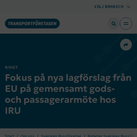
VÄLJ BRANSCH
Dela 
NYHET
Fokus på nya lagförslag från
EU på gemensamt gods-
och passagerarmöte hos
IRU
Start
Om oss
Sveriges Bussföretag
Nyheter Sveriges Bussför