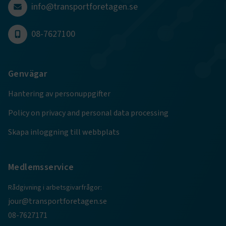
4 veckor
info@transportforetagen.se
Google Privacy Policy
08-7627100
ARRAffinity
Session
Microsoft Corporation
.www.transportforetagen.se
Genvägar
Hantering av personuppgifter
Policy on privacy and personal data processing
Skapa inloggning till webbplats
.EPiForm_BID
www.transportforetagen.se
2
månader
4 veckor
Medlemsservice
Rådgivning i arbetsgivarfrågor:
jour@transportforetagen.se
08-7627171