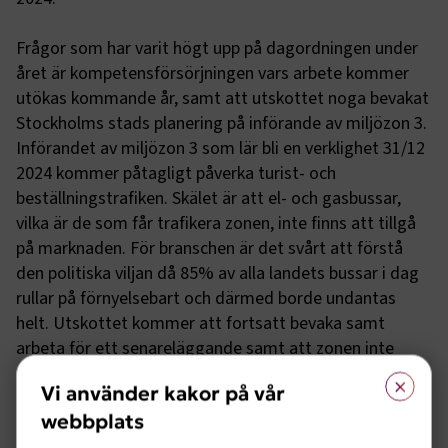
Frågor som har varit högt upp på dagordningen under
året är kompetensförsörjningen vars arbete kommer
utökas kommande år, samt att utskottet noga bevakat
Stockholms stads planering på införande av miljözon 3.
Införandet av miljözon 3 som lär bli en verklighet 31/12
2024 kommer påtagligt påverka turist- och
beställningstrafiken. Skälet är att el- och gasbussar,
vilka är de som får trafikera zonen, inte finns att tillgå
på marknaden. För branschen är det svårt att förstå
den politiska viljan då 85% av alla landets bussar i dag
rullar på förnyelsebart och därmed borde undantas
helt. Utskottet kommer att fortsatt bevaka samt
arbeta för ett senareläggande samt att zonen inte
utökas. Det finns skäl att bevaka i andra delar av landet
×
Vi använder kakor på vår
då både Göteborg och Uppsala utreder ett eventuellt
webbplats
införande.