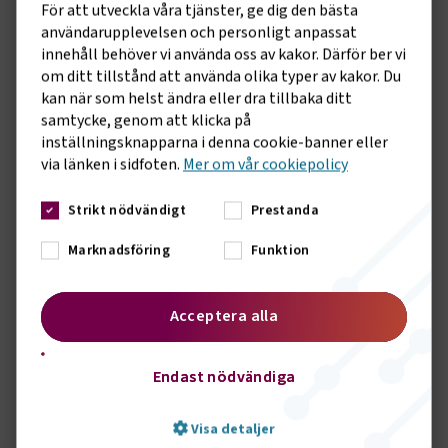
Medlemsrekrytering är en av de uppgifter som till viss
För att utveckla våra tjänster, ge dig den bästa
del landar på avdelningarna och diskussioner fördes hur
användarupplevelsen och personligt anpassat
man bäst kan arbete tillsammans med förbundets
innehåll behöver vi använda oss av kakor. Därför ber vi
medlemrekryterare.
om ditt tillstånd att använda olika typer av kakor. Du
kan när som helst ändra eller dra tillbaka ditt
samtycke, genom att klicka på
Vidare konstaterade utskottet att Bussakademin, ett
inställningsknapparna i denna cookie-banner eller
projekt finansierat av BR och som inleddes 2023 ska
via länken i sidfoten.
Mer om vår cookiepolicy
fortsatta under 2024 då det har fungerat mycket bra.
Det har genererat bra samtal mellan branschen och
Strikt nödvändigt
Prestanda
politiker där kunskap och goda exempel utväxlats. Vid
några bussakademier har vissa frågor viktiga för
Marknadsföring
Funktion
branschen bollats vidare inom de politiska korridorerna
för att nå Bryssel.
Acceptera alla
Christer Pettersson avslutade mötet med att tacka alla
för ett bra genomfört år. Han konstaterade att RU
Endast nödvändiga
kämpar på bra och att verksamheten i avdelningarna
utgör en mycket viktig del i förbundets totala arbete
Visa detaljer