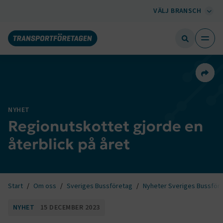
VÄLJ BRANSCH
Dela 
NYHET
Regionutskottet gjorde en
återblick på året
Start
Om oss
Sveriges Bussföretag
Nyheter Sveriges Bussför
NYHET
15 DECEMBER 2023