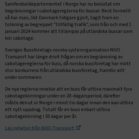
Samferdseldepartementet i Norge har nu beslutat om
begränsningar i cabotagereglerna för bussar. Rent formellt
så har man, likt Danmark tidigare gjort, tagit fram en
tolkning av begreppet ”tillfällig trafik”, som från och med 1
januari 2024 kommer att tillämpas på utländska bussar som
kör cabotage.
Sveriges Bussföretags norska systerorganisation NHO
Transport har länge drivit frågan om en begränsning av
cabotagereglerna för buss, då norska bussföretag har mött
stor konkurrens från utländska bussföretag, framför allt
under sommaren.
De nya reglerna innebär att en buss får utföra maximalt fyra
cabotagekörningar under en 20-dagarsperiod, därefter
måste den ut ur Norge i minst tio dagar innan den kan utföra
ett nytt uppdrag. Totalt får en buss enbart utföra
cabotagekörning i 30 dagar per år.
Läs nyheten från NHO Transport