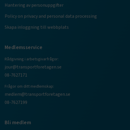
Hantering av personuppgifter
.AspNetCore.AuthCookie
transportforetagen.se
1 år
Policy on privacy and personal data processing
Skapa inloggning till webbplats
CookieScriptConsent
2
CookieScript
månader
www.transportforetagen.se
4 veckor
Medlemsservice
Google Privacy Policy
Rådgivning i arbetsgivarfrågor:
jour@transportforetagen.se
08-7627171
ARRAffinity
Session
Microsoft Corporation
.www.transportforetagen.se
Frågor om ditt medlemskap:
medlem@transportforetagen.se
08-7627199
Bli medlem
.EPiForm_BID
www.transportforetagen.se
2
månader