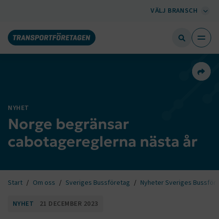
VÄLJ BRANSCH
Dela 
NYHET
Norge begränsar
cabotagereglerna nästa år
Start
Om oss
Sveriges Bussföretag
Nyheter Sveriges Bussför
NYHET
21 DECEMBER 2023