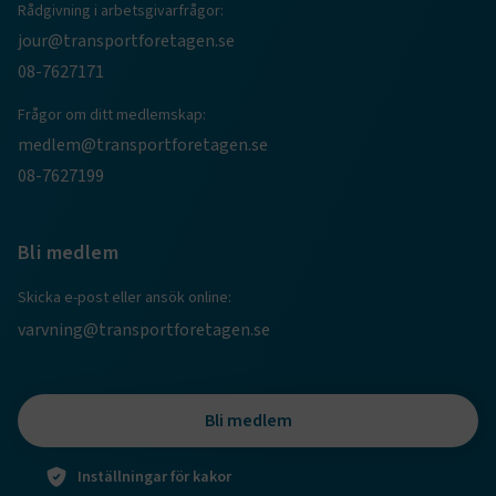
Rådgivning i arbetsgivarfrågor:
jour@transportforetagen.se
08-7627171
Frågor om ditt medlemskap:
medlem@transportforetagen.se
08-7627199
TF-XSRF-TOKEN
www.transportforetagen.se
Session
Bli medlem
session
transportforetagen.shinyapps.io
Session
Skicka e-post eller ansök online:
varvning@transportforetagen.se
e
Bli medlem
ARRAffinitySameSite
Session
Microsoft Corporation
.www.transportforetagen.se
Inställningar för kakor