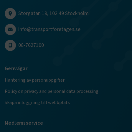
CookieScriptConsent
2
CookieScript
månader
www.transportforetagen.se
Storgatan 19, 102 49 Stockholm
4 veckor
info@transportforetagen.se
Google Privacy Policy
08-7627100
ARRAffinity
Session
Microsoft Corporation
.www.transportforetagen.se
Genvägar
Hantering av personuppgifter
Policy on privacy and personal data processing
.EPiForm_BID
www.transportforetagen.se
2
månader
Skapa inloggning till webbplats
4 veckor
Medlemsservice