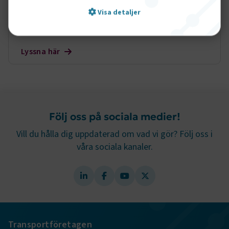
En rapport från Sveriges Bussföretag visar att
Visa detaljer
priskriget inom kollektivtrafiken hotar kvaliteten
och innovation, vilket drabbar resenärer. Samtidigt
hyllas vinnarna i Yrkes-SM, och regeringen
Lyssna här
Strikt nödvändigt
Prestanda
presenterar stora transportinvesteringar.
Marknadsföring
Funktion
Strikt nödvändiga kakor låter dig använda webbplatsen
genom att aktivera grundläggande funktioner, såsom
Följ oss på sociala medier!
sidnavigering och åtkomst till säkra områden på
webbplatsen. Webbplatsen fungerar inte korrekt utan
Vill du hålla dig uppdaterad om vad vi gör? Följ oss i
dessa kakor.
våra sociala kanaler.
Namn
Leverantör
/
Domän
Utgång
.AspNetCore.Session
transportforetagen.se
Session
.AspNetCore.AuthCookie
transportforetagen.se
1 år
Transportföretagen