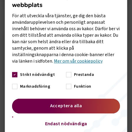
webbplats
För att utveckla våra tjänster, ge dig den bästa
Sidomeny
KONTAKT
användarupplevelsen och personligt anpassat
innehåll behöver vi använda oss av kakor. Därför ber vi
om ditt tillstånd att använda olika typer av kakor. Du
kan när som helst ändra eller dra tillbaka ditt
Joakim Johansson
samtycke, genom att klicka på
Innehållsansvarig
inställningsknapparna i denna cookie-banner eller
via länken i sidfoten.
Mer om vår cookiepolicy
Skicka e-post
08 762 71 44
Strikt nödvändigt
Prestanda
Marknadsföring
Funktion
Fler avsnitt
Acceptera alla
AVSNITT 9
11 MAJ 2026
Transportsnack: Prispress i
Endast nödvändiga
kollektivtrafiken och historiska
satsningar på Sveriges infrastruktur