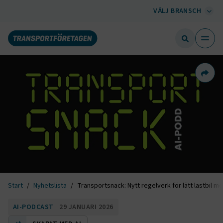
VÄLJ BRANSCH
Dela 
Start
Nyhetslista
Transportsnack: Nytt regelverk för lätt lastbil
AI-PODCAST
29 JANUARI 2026