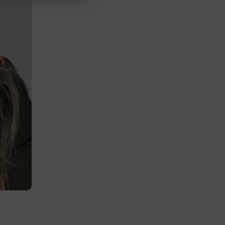
nktion
gande
bplatsen
tekniska
ändare
behörigheter
ookie-
tt komma ihåg
ns cookie.
ie-
ungerar
webbplatser
e-
nds för
 att
dans
l samma
ion.