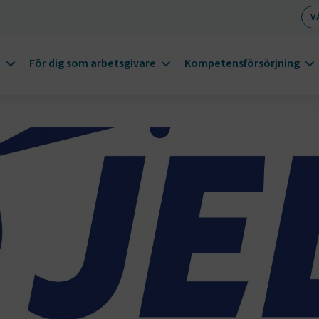
V
m
För dig som arbetsgivare
Kompetensförsörjning