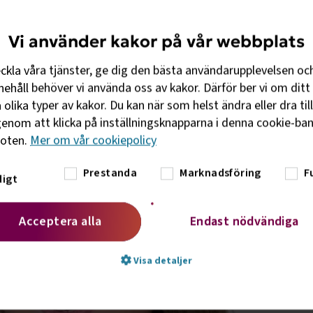
ydelse i takt med att drönarteknik får allt större
elvis samhällsnytta, infrastruktur, transport och beredsk
Vi använder kakor på vår webbplats
eckla våra tjänster, ge dig den bästa användarupplevelsen oc
ehåll behöver vi använda oss av kakor. Därför ber vi om ditt 
olika typer av kakor. Du kan när som helst ändra eller dra til
enom att klicka på inställningsknapparna i denna cookie-bann
foten.
Mer om vår cookiepolicy
Prestanda
Marknadsföring
F
igt
Acceptera alla
Endast nödvändiga
Visa detaljer