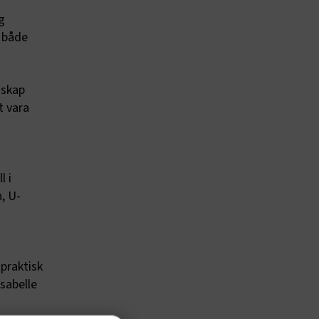
g
d både
nskap
t vara
l i
, U-
 praktisk
Isabelle