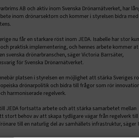
varbrims AB och aktiv inom Svenska Drönarnätverket, har lån
 arbete inom drönarsektorn och kommer i styrelsen bidra me
tens.
erige nu får en starkare röst inom JEDA. Isabelle har stor ku
 och praktisk implementering, och hennes arbete kommer at
en svenska drönarbranschen, säger Victoria Barrsäter,
svarig för Svenska Drönarnätverket.
ebär platsen i styrelsen en möjlighet att stärka Sveriges rol
peiska drönarpolitik och bidra till frågor som rör innovation
ch harmoniserade regelverk.
till JEDA fortsatta arbete och att stärka samarbetet mellan
t stort behov av att skapa tydligare vägar från regelverk till
nare till en naturlig del av samhällets infrastruktur, säger 