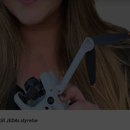
t nödvändigt
Prestanda
Marknadsföring
Fu
vändiga kakor låter dig använda webbplatsen genom att aktivera grundläg
, såsom sidnavigering och åtkomst till säkra områden på webbplatsen. Web
te korrekt utan dessa kakor.
Leverantör
/
Domän
Utgång
Beskrivning
e.Session
transportforetagen.se
Session
Används av webbplatsens 
funktioner.
e.AuthCookie
transportforetagen.se
1 år
Används för att hålla anv
inloggade och ge korrekta 
ptConsent
2
Denna cookie används av C
CookieScript
månader
Script.com-tjänsten för a
www.transportforetagen.se
4 veckor
preferenserna för besökare
Det är nödvändigt att Cook
Script.com cookiebanner f
Google Privacy Policy
korrekt.
Session
Denna cookie ställs in av 
Microsoft Corporation
som körs på Windows Azur
.www.transportforetagen.se
molnplattformen. Den anvä
belastningsbalansering för
säkerställa att besökarsi
till JEDAs styrelse
förfrågningar dirigeras til
server i varje surfningssess