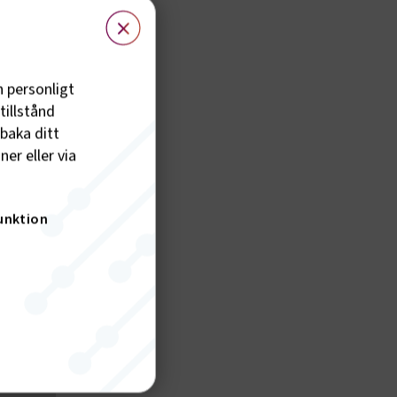
×
ap.
h personligt
tillstånd
lbaka ditt
er eller via
unktion