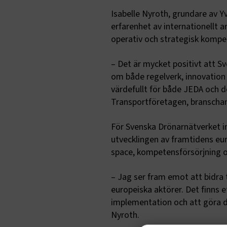
Isabelle Nyroth, grundare av Y
erfarenhet av internationellt
operativ och strategisk kompe
– Det är mycket positivt att Sv
om både regelverk, innovation
värdefullt för både JEDA och d
Transportföretagen, branschan
För Svenska Drönarnätverket inn
utvecklingen av framtidens euro
space, kompetensförsörjning o
– Jag ser fram emot att bidra 
europeiska aktörer. Det finns et
implementation och att göra drö
Nyroth.