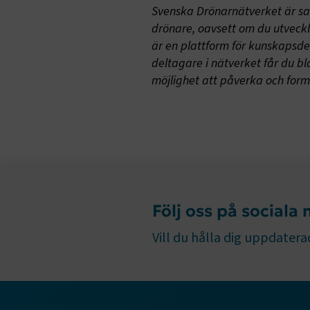
.EPiForm_B
Svenska Drönarnätverket är sa
drönare, oavsett om du utveckla
är en plattform för kunskapsd
deltagare i nätverket får du bla
möjlighet att påverka och for
TF-XSRF-TO
session
Följ oss på sociala
Vill du hålla dig uppdaterad
ARRAffinity