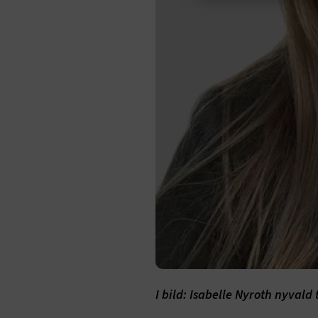
Strik
Strikt nöd
funktioner
fungerar in
Namn
.AspNetCor
.AspNetCor
CookieScri
ARRAffinity
I bild: Isabelle Nyroth nyvald 