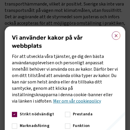
transporthämmande, vilket är positivt. Sverige ska inte vara
transportsnålt på vägen mot klimatmålen, utan fossilfritt.
Det är avgörande att de styrmedel som justeras och införs
också accepteras för att möjliggöra omställning i praktiken,
säger Tina Thorsell, samhällspolitisk chef på
×
Transportföretagen.
Vi använder kakor på vår
webbplats
Saknas förslag om sänkt energiskatt för tunga fordon
För att utveckla våra tjänster, ge dig den bästa
Utredningen föreslår en lång rad förslag, bland annat en
användarupplevelsen och personligt anpassat
höjd reduktionsplikt från 2027 och justeringar av drivmedels-
innehåll behöver vi använda oss av kakor. Därför ber vi
och fordonsskatten. En central del i utredningen är också att
om ditt tillstånd att använda olika typer av kakor. Du
energiskatten på el föreslås sänkas med 20 öre per kWh, en
kan när som helst ändra eller dra tillbaka ditt
halvering jämfört med dagens nivå. Även om signalen att
samtycke, genom att klicka på
sänka elskatten är positiv så är den otillräcklig. För att på
inställningsknapparna i denna cookie-banner eller
allvar få fart på elektrifieringen, särskilt av den tunga
via länken i sidfoten.
Mer om vår cookiepolicy
yrkestrafiken, krävs mer kraftfulla åtgärder.
– Vi har ett konkret förslag om att i stort sett helt befria el
Strikt nödvändigt
Prestanda
som används i tunga utsläppsfria fordon från energiskatt.
Marknadsföring
Funktion
Det är ett träffsäkert, marknadsdrivet och kostnadseffektivt