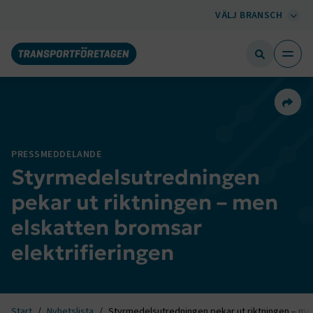
VÄLJ BRANSCH
Dela 
PRESSMEDDELANDE
Styrmedelsutredningen
pekar ut riktningen – men
elskatten bromsar
elektrifieringen
Start
Nyhetslista
Styrmedelsutredningen pekar ut riktningen – men