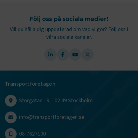
Namn
Leverantör
/
Domän
Utgång
.AspNetCore.Session
transportforetagen.se
Session
Följ oss på sociala medier!
.AspNetCore.AuthCookie
transportforetagen.se
1 år
Vill du hålla dig uppdaterad om vad vi gör? Följ oss i
våra sociala kanaler.
CookieScriptConsent
2
CookieScript
månader
www.transportforetagen.se
4 veckor
Google Privacy Policy
Transportföretagen
ARRAffinity
Session
Microsoft Corporation
.www.transportforetagen.se
Storgatan 19, 102 49 Stockholm
info@transportforetagen.se
08-7627100