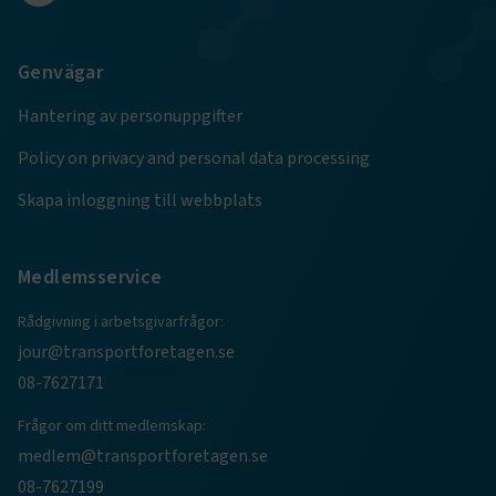
.EPiForm_BID
www.transportforetagen.se
2
månader
4 veckor
Genvägar
Hantering av personuppgifter
Policy on privacy and personal data processing
Skapa inloggning till webbplats
Medlemsservice
Rådgivning i arbetsgivarfrågor:
jour@transportforetagen.se
TF-XSRF-TOKEN
www.transportforetagen.se
Session
08-7627171
Frågor om ditt medlemskap:
session
transportforetagen.shinyapps.io
Session
medlem@transportforetagen.se
08-7627199