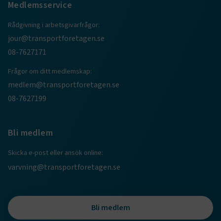
Medlemsservice
Rådgivning i arbetsgivarfrågor:
jour@transportforetagen.se
08-7627171
Frågor om ditt medlemskap:
medlem@transportforetagen.se
TF-XSRF-TOKEN
www.transportforetagen.se
Session
08-7627199
Bli medlem
session
transportforetagen.shinyapps.io
Session
Skicka e-post eller ansök online:
varvning@transportforetagen.se
e
Bli medlem
ARRAffinitySameSite
Session
Microsoft Corporation
.www.transportforetagen.se