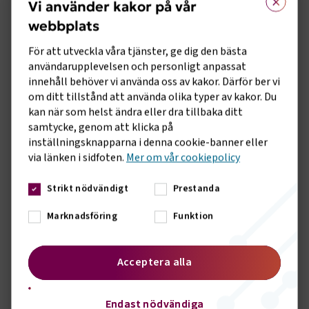
Vi använder kakor på vår
Anders Fred,
Jettime
, omval
webbplats
Anna Wilson,
Scandinavian Airlines Systems
, omval
För att utveckla våra tjänster, ge dig den bästa
Wilhelm Wohlfahrt, omval
användarupplevelsen och personligt anpassat
innehåll behöver vi använda oss av kakor. Därför ber vi
Jonas Brundin,
Aviator Sweden AB
, omval
om ditt tillstånd att använda olika typer av kakor. Du
Joakim Ärlund,
Scandinavian Airlines Systems
, omval
kan när som helst ändra eller dra tillbaka ditt
samtycke, genom att klicka på
Stefan Larsson,
STORM Heliworks AB
, omval
inställningsknapparna i denna cookie-banner eller
via länken i sidfoten.
Mer om vår cookiepolicy
Charlotte Holmbergh,
Norwegian
, omval
Jan Nylen,
Avincis
, omval
Strikt nödvändigt
Prestanda
Valdemar Warburg,
Sunclass Airlines
, omval
Marknadsföring
Funktion
Guro Poulsen,
Norwegian
, omval
Acceptera alla
Thomas Carlborg,
Amapola
, omval
Endast nödvändiga
Sidomeny
KONTAKT