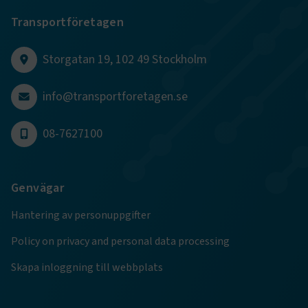
Transportföretagen
CookieScriptConsent
2
CookieScript
månader
www.transportforetagen.se
4 veckor
Storgatan 19, 102 49 Stockholm
Google Privacy Policy
info@transportforetagen.se
ARRAffinity
Session
Microsoft Corporation
08-7627100
.www.transportforetagen.se
Genvägar
Hantering av personuppgifter
Policy on privacy and personal data processing
.EPiForm_BID
www.transportforetagen.se
2
månader
4 veckor
Skapa inloggning till webbplats