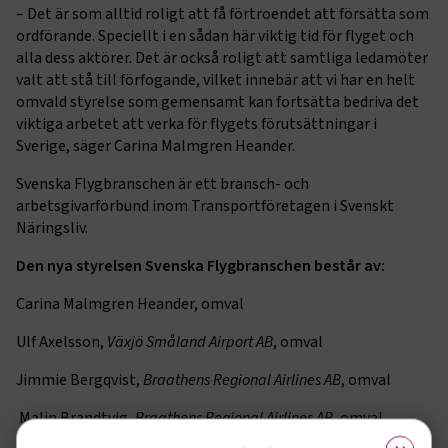
– Det är som alltid roligt att få förtroendet att försätta som
ordförande. Speciellt i en sådan här viktig tid för flyget och
alla dess aktörer. Det är också roligt att samtliga ledamöter
valt att stå till förfogande, vilket innebär att vi har en helt
omvald styrelse som gemensamt kan fortsätta bedriva det
viktiga arbetet att verka för flygets förutsättningar i
Sverige, säger Carina Malmgren Heander.
Svenska Flygbranschen är ett bransch- och
arbetsgivarförbund inom Transportföretagen i Svenskt
Näringsliv.
Den nya styrelsen Svenska Flygbranschen består av:
Carina Malmgren Heander, omval
Ulf Axelsson,
Växjö Småland Airport AB
, omval
Jimmie Bergqvist,
Braathens Regional Airlines AB
, omval
Malin Brandtvig,
Braathens Regional Airlines AB
, omval
×