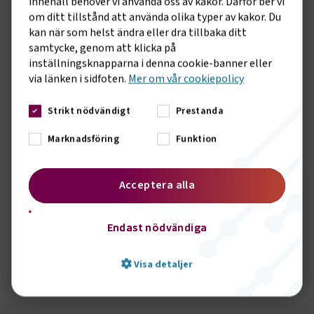
innehåll behöver vi använda oss av kakor. Därför ber vi
6. Maria Franksen, Gothenburg Ro/Ro Terminal AB, omval
om ditt tillstånd att använda olika typer av kakor. Du
7. Caroline Säfström, Karlshamns Hamn AB, nyval
kan när som helst ändra eller dra tillbaka ditt
samtycke, genom att klicka på
8 Göran Eriksson, Göteborgs Hamn AB, nyval
inställningsknapparna i denna cookie-banner eller
via länken i sidfoten.
Mer om vår cookiepolicy
9 Anders Dahl, Luleå Hamn AB, nyval
10 Staffan Thelander, Oxelösunds Hamn AB, nyval
Strikt nödvändigt
Prestanda
Marknadsföring
Funktion
Sidomeny
KONTAKT
Acceptera alla
Seth Örbrink
Endast nödvändiga
Visa detaljer
Skicka e-post
072-3266020