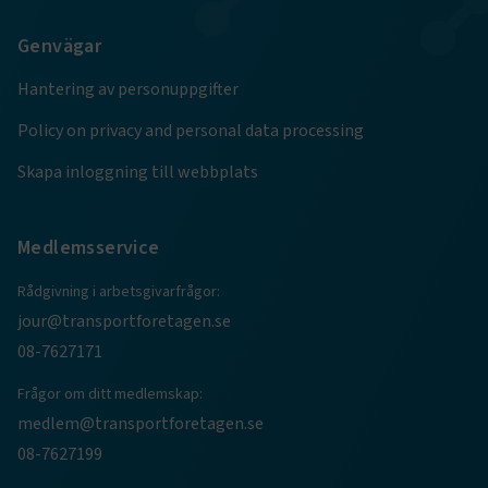
Google Privacy Policy
Genvägar
ARRAffinity
Session
Microsoft Corporation
Hantering av personuppgifter
.www.transportforetagen.se
Policy on privacy and personal data processing
Skapa inloggning till webbplats
Medlemsservice
.EPiForm_BID
www.transportforetagen.se
2
månader
4 veckor
Rådgivning i arbetsgivarfrågor:
jour@transportforetagen.se
08-7627171
Frågor om ditt medlemskap:
medlem@transportforetagen.se
08-7627199