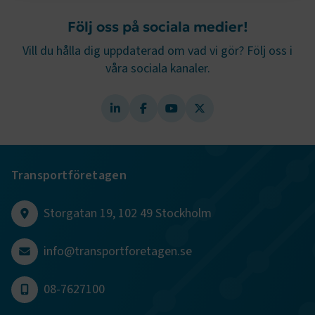
Strikt nödvändigt
Prestanda
Följ oss på sociala medier!
Marknadsföring
Funktion
Vill du hålla dig uppdaterad om vad vi gör? Följ oss i
våra sociala kanaler.
Strikt nödvändiga kakor låter dig använda webbplatsen
genom att aktivera grundläggande funktioner, såsom
sidnavigering och åtkomst till säkra områden på
webbplatsen. Webbplatsen fungerar inte korrekt utan
dessa kakor.
Namn
Leverantör
/
Domän
Utgång
.AspNetCore.Session
transportforetagen.se
Session
Transportföretagen
Storgatan 19, 102 49 Stockholm
.AspNetCore.AuthCookie
transportforetagen.se
1 år
info@transportforetagen.se
CookieScriptConsent
2
CookieScript
månader
www.transportforetagen.se
4 veckor
08-7627100