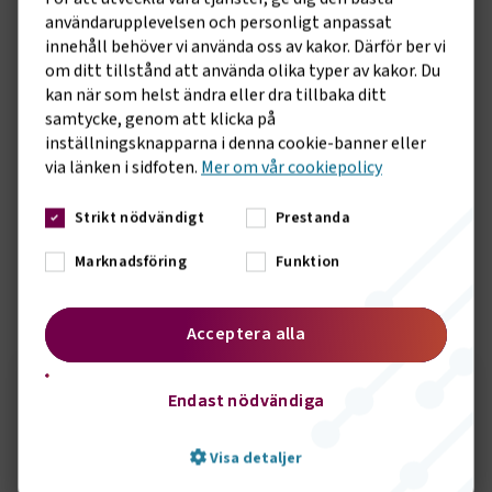
Thomas Sköldulf,
Stockholm
, omval
användarupplevelsen och personligt anpassat
innehåll behöver vi använda oss av kakor. Därför ber vi
Robert Dimmlich,
Sollentuna
, omval
om ditt tillstånd att använda olika typer av kakor. Du
Anna Svenstig,
Lerum
, omval
kan när som helst ändra eller dra tillbaka ditt
samtycke, genom att klicka på
Sanna Lindgren,
Mölnlycke
, omval
inställningsknapparna i denna cookie-banner eller
via länken i sidfoten.
Mer om vår cookiepolicy
Jonas Roupé,
Stockholm
, omval
Strikt nödvändigt
Prestanda
Stefan Fredriksson,
Sandviken
, omval
Claes Skoglöf,
Kristinehamn
, nyval
Marknadsföring
Funktion
Sidomeny
KONTAKT
Acceptera alla
Endast nödvändiga
Seth Örbrink
Visa detaljer