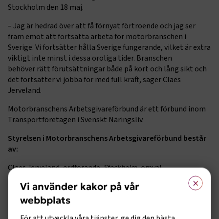
Stockholm den 18 maj.
– Jag är hedrad över att få förnyat förtroende och jag ser
fram emot att fortsätta arbeta för motorbranschen i
Sverige. Vi fortsätter hålla Sverige fungerande, vilket är extra
viktigt inte minst i dessa oroliga tider. Branschen
behöver rätt förutsättningar både på kort och lång sikt och
det fortsätter vi jobba för med full kraft, säger Claes
Jerveland.
Motorbranschens Arbetsgivareförbund är ett förbund inom
Transportföretagen i Svenskt Näringsliv.
Styrelsen i Motorbranschens Arbetsgivareförbund består
av:
Claes Jerveland, ordförande,
Stockholm
, omval
×
Vi använder kakor på vår
Anna Liljedahl,
Jönköping
, omval
webbplats
Martin Persson,
Sundsvall
, omval
För att utveckla våra tjänster, ge dig den bästa