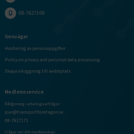
08-7627100
Google Privacy Policy
ARRAffinity
Session
Microsoft Corporation
Genvägar
.www.transportforetagen.se
Hantering av personuppgifter
Policy on privacy and personal data processing
Skapa inloggning till webbplats
.EPiForm_BID
www.transportforetagen.se
2
månader
4 veckor
Medlemsservice
Rådgivning i arbetsgivarfrågor:
jour@transportforetagen.se
08-7627171
Frågor om ditt medlemskap: