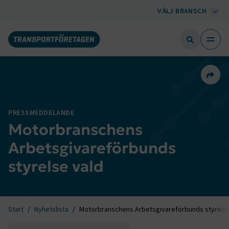
VÄLJ BRANSCH
Dela 
PRESSMEDDELANDE
Motorbranschens
Arbetsgivareförbunds
styrelse vald
Start
Nyhetslista
Motorbranschens Arbetsgivareförbunds styrelse