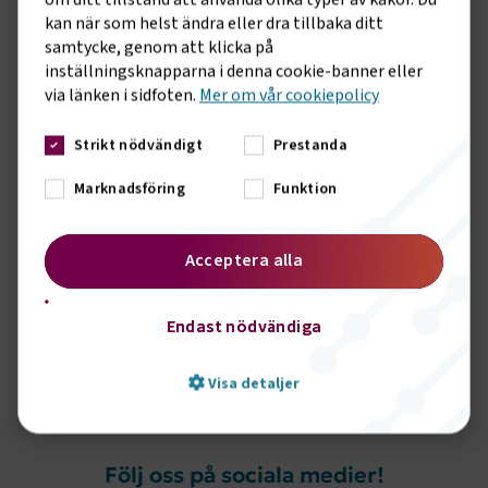
kan när som helst ändra eller dra tillbaka ditt
Se på TV4as hemsida: Unga avstår att söka jobb på grund
samtycke, genom att klicka på
av körkortskrav
inställningsknapparna i denna cookie-banner eller
via länken i sidfoten.
Mer om vår cookiepolicy
Strikt nödvändigt
Prestanda
Marknadsföring
Funktion
Acceptera alla
Endast nödvändiga
Johan Britz, arbetsmarknadsminister (L) och Jonas Hagelqvist, vd
Transportföretagen
Visa detaljer
Följ oss på sociala medier!
Strikt nödvändigt
Prestanda