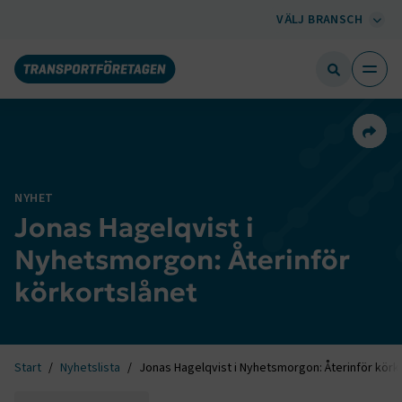
VÄLJ BRANSCH
Dela 
NYHET
Jonas Hagelqvist i
Nyhetsmorgon: Återinför
körkortslånet
Start
Nyhetslista
Jonas Hagelqvist i Nyhetsmorgon: Återinför körk