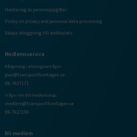
Hantering av personuppgifter
ARRAffinity
Session
Microsoft Corporation
.www.transportforetagen.se
Policy on privacy and personal data processing
Skapa inloggning till webbplats
Medlemsservice
.EPiForm_BID
www.transportforetagen.se
2
Rådgivning i arbetsgivarfrågor:
månader
4 veckor
jour@transportforetagen.se
08-7627171
Frågor om ditt medlemskap:
medlem@transportforetagen.se
08-7627199
Bli medlem