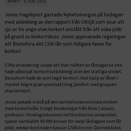
NYHET
9 JUNI 2026
Jonas Hagelqvist gästade Nyhetsmorgon på tisdagen
med anledning av den rapport från OKQ8 som visar att
sju av tio unga utan körkort avstått från att söka jobb
på grund av körkortskrav. Jonas uppmanade regeringen
att återinföra det CSN-lån som tidigare fanns för
körkort.
CSNs utvärdering visade att över hälften av låntagarna inte
hade påbörjat körkortsutbildning utan det statliga stödet.
Dessutom hade de som tagit körkort med hjälp av lånet i
mycket högre grad sysselsättning jämfört med gruppen
utan körkort.
Jonas pekade också på den samhällsekonomiska vinsten
med körkortslån. Enligt beräkningar från Bino Catasús,
professor i företagsekonomi vid Stockholms universitet,
sparar samhället 40 000 kronor för varje låntagare som får
jobb, medan kostnaden bara är 1 500 kronor. Därmed krävs