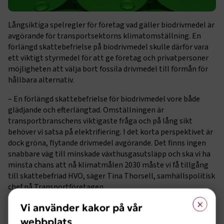
Långsiktiga spelregler för företag vad gäller biodrivmedel är
avgörande för transportsektorns klimatomställning. En
förlängd skattebefrielse på biodrivmedel skulle därför vara
ett viktigt styrmedel för att ge företag och privatpersoner
möjligheten att välja bort fossila drivmedel till förmån för
hållbara alternativ.
– En förlängd skattebefrielse för biodrivmedel vore både
glädjande och efterlängtad. Omställningen är
transportbranschens viktigaste fråga och på lång sikt
behöver vi satsa på elektrifiering. I det korta perspektivet är
dock gröna, flytande drivmedel avgörande. Det finns ingen
snabbare väg till minskade växthusgasutsläpp och ska vi ha
minsta chans att nå klimatmålen 2030 måste vi få tillgång
till skattebefriad HVO, säger Tina Thorsell, samhällspolitisk
chef på Transportföretagen.
×
Kostnadschock för kollektivtrafiken vid ett EU-nej
Vi använder kakor på vår
webbplats