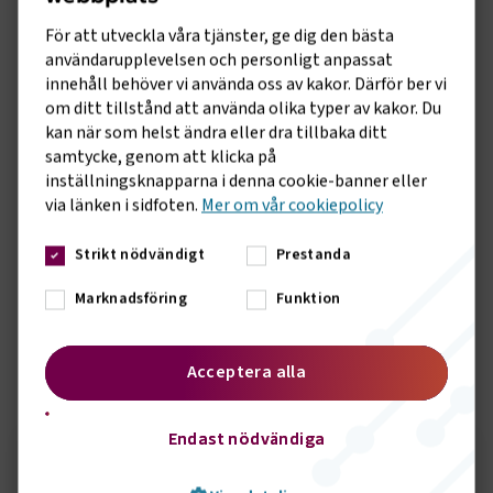
Regeringen framhåller att processen med EU tidigare har
varit både tidskrävande och osäker. Genom att nu lämna in
För att utveckla våra tjänster, ge dig den bästa
en förenklad anmälan ökar möjligheterna att ett beslut om
användarupplevelsen och personligt anpassat
förlängd skattebefrielse finns på plats i god tid innan
innehåll behöver vi använda oss av kakor. Därför ber vi
nuvarande statsstödsgodkännande löper ut vid årsskiftet
om ditt tillstånd att använda olika typer av kakor. Du
2026/2027. Ett eventuellt nej från EU-kommissionen skulle
kan när som helst ändra eller dra tillbaka ditt
däremot, enbart för den svenska kollektivtrafiken, innebära
samtycke, genom att klicka på
en kostnadsökning på en halv miljard kronor 2027. Det kan i
inställningsknapparna i denna cookie-banner eller
så fall behöva tas ut genom höjda biljettpriser eller minskat
via länken i sidfoten.
Mer om vår cookiepolicy
utbud.
Strikt nödvändigt
Prestanda
– Transportbranschen behöver stabila och förutsägbara
villkor för att våga investera i hållbara lösningar. Vi hoppas
Marknadsföring
Funktion
nu på ett snabbt och positivt besked från EU, avslutar Tina
Thorsell.
Acceptera alla
Sidomeny
KONTAKT
Endast nödvändiga
Seth Örbrink