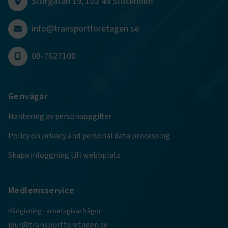
Storgatan 19, 102 49 Stockholm
månader
www.transportforetagen.se
4 veckor
info@transportforetagen.se
Google Privacy Policy
08-7627100
ARRAffinity
Session
Microsoft Corporation
.www.transportforetagen.se
Genvägar
Hantering av personuppgifter
Policy on privacy and personal data processing
Skapa inloggning till webbplats
.EPiForm_BID
www.transportforetagen.se
2
månader
4 veckor
Medlemsservice
Rådgivning i arbetsgivarfrågor:
jour@transportforetagen.se