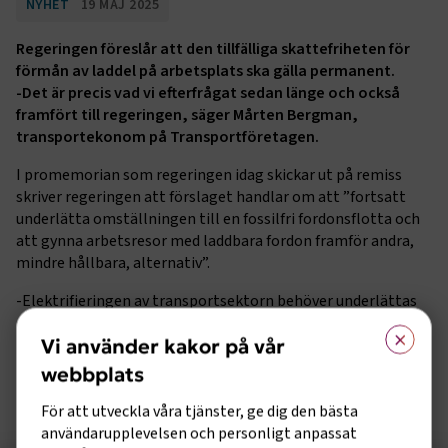
NYHET
19 MAJ 2025
Regeringen föreslår att den tillfälliga skattefriheten för
förmån av laddel på arbetsplats ska gälla permanent.
-Det är precis vad vi efterfrågat sedan länge och också
framfört till regeringen, säger Mårten Bergman,
transportekonom på Transportföretagen.
I promemorian som regeringen idag skickar ut på remiss
skriver regeringen att förslaget handlar om att ”fortsatt
underlätta omställningen till en fossilfri fordonsflotta och
att gynna arbetsresor med laddbara fordon framför andra,
mindre hållbara, alternativ”.
-Elektrifieringen av transportsektorn behöver underlättas
på många sätt, och det här är ett av dem, säger Mårten
×
Vi använder kakor på vår
Bergman.
webbplats
Läs vår begäran i ärendet
För att utveckla våra tjänster, ge dig den bästa
användarupplevelsen och personligt anpassat