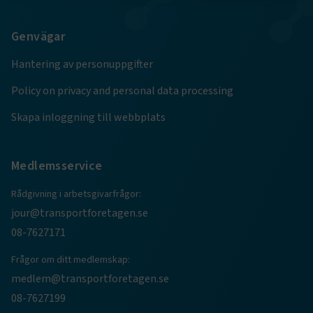
Strikt nödvändigt
Prestanda
Genvägar
Marknadsföring
Funktion
Hantering av personuppgifter
Strikt nödvändiga kakor låter dig använda webbplatsen
genom att aktivera grundläggande funktioner, såsom
Policy on privacy and personal data processing
sidnavigering och åtkomst till säkra områden på
webbplatsen. Webbplatsen fungerar inte korrekt utan
Skapa inloggning till webbplats
dessa kakor.
Namn
Leverantör
/
Domän
Utgång
Medlemsservice
.AspNetCore.Session
transportforetagen.se
Session
Rådgivning i arbetsgivarfrågor:
jour@transportforetagen.se
.AspNetCore.AuthCookie
transportforetagen.se
1 år
08-7627171
Frågor om ditt medlemskap:
CookieScriptConsent
2
CookieScript
månader
www.transportforetagen.se
medlem@transportforetagen.se
4 veckor
08-7627199