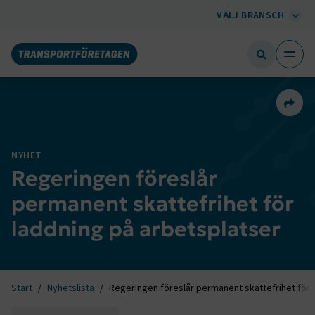
VÄLJ BRANSCH
Dela 
NYHET
Regeringen föreslår
permanent skattefrihet för
laddning på arbetsplatser
Start
Nyhetslista
Regeringen föreslår permanent skattefrihet för 