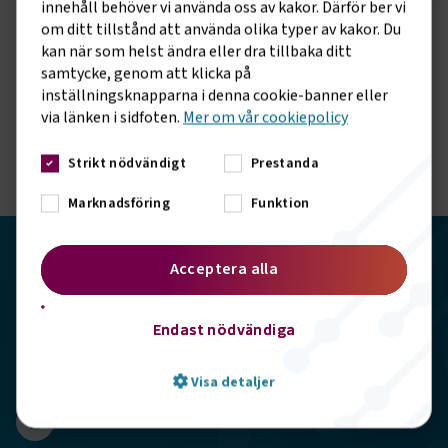
innehåll behöver vi använda oss av kakor. Därför ber vi
om ditt tillstånd att använda olika typer av kakor. Du
Följ oss på sociala medier!
kan när som helst ändra eller dra tillbaka ditt
samtycke, genom att klicka på
Vill du hålla dig uppdaterad om vad vi gör? Följ oss i
inställningsknapparna i denna cookie-banner eller
våra sociala kanaler.
via länken i sidfoten.
Mer om vår cookiepolicy
Strikt nödvändigt
Prestanda
Marknadsföring
Funktion
Transportföretagen
Acceptera alla
Storgatan 19, 102 49 Stockholm
Endast nödvändiga
info@transportforetagen.se
Visa detaljer
08-7627100