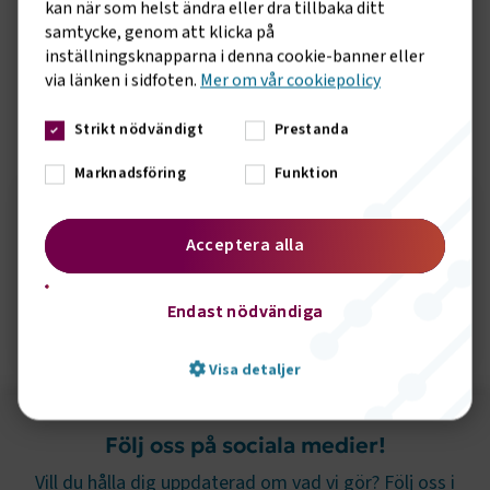
kan när som helst ändra eller dra tillbaka ditt
samtycke, genom att klicka på
I och med överenskommelsen återkallar båda parter sina
inställningsknapparna i denna cookie-banner eller
respektive varslade stridsåtgärder. Dock kvarstår varslen
via länken i sidfoten.
Mer om vår cookiepolicy
från Hamnarbetarförbundet.
Strikt nödvändigt
Prestanda
Sidomeny
KONTAKT
Marknadsföring
Funktion
Seth Örbrink
Acceptera alla
Endast nödvändiga
Skicka e-post
072-3266020
Visa detaljer
Följ oss på sociala medier!
Strikt nödvändigt
Prestanda
Vill du hålla dig uppdaterad om vad vi gör? Följ oss i