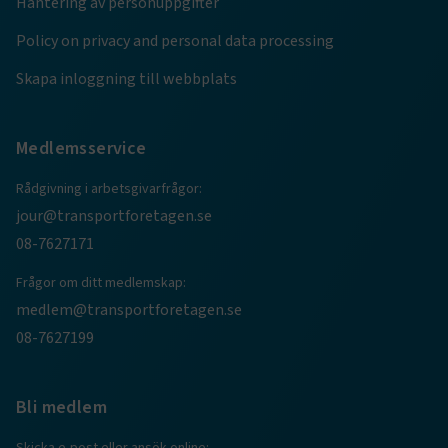
Hantering av personuppgifter
ARRAffinity
Session
Microsoft Corporation
Policy on privacy and personal data processing
.www.transportforetagen.se
Skapa inloggning till webbplats
Medlemsservice
Rådgivning i arbetsgivarfrågor:
.EPiForm_BID
www.transportforetagen.se
2
månader
jour@transportforetagen.se
4 veckor
08-7627171
Frågor om ditt medlemskap:
medlem@transportforetagen.se
08-7627199
Bli medlem