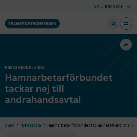
VÄLJ BRANSCH
Dela 
PRESSMEDDELANDE
Hamnarbetarförbundet
tackar nej till
andrahandsavtal
Start
Nyhetslista
Hamnarbetarförbundet tackar nej till andrahands