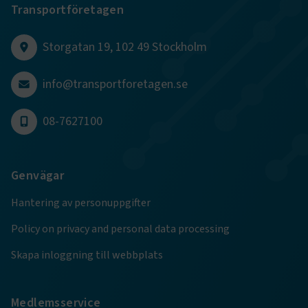
Transportföretagen
CookieScriptConsent
2
CookieScript
månader
www.transportforetagen.se
4 veckor
Storgatan 19, 102 49 Stockholm
Google Privacy Policy
info@transportforetagen.se
ARRAffinity
Session
Microsoft Corporation
08-7627100
.www.transportforetagen.se
Genvägar
Hantering av personuppgifter
Policy on privacy and personal data processing
.EPiForm_BID
www.transportforetagen.se
2
månader
4 veckor
Skapa inloggning till webbplats
Medlemsservice