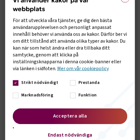
Vi använder kakor på vår
webbplats
Rätt till förhandling innan t.ex. beslut om viktigare
förändringar (MBL-förhandling)
För att utveckla våra tjänster, ge dig den bästa
användarupplevelsen och personligt anpassat
Rätt att utse fackliga förtroendemän
innehåll behöver vi använda oss av kakor. Därför ber vi
Rätt till betald facklig tid
om ditt tillstånd att använda olika typer av kakor. Du
kan när som helst ändra eller dra tillbaka ditt
Rätt att utse skyddsombud och delta i arbetsmiljöarbetet
samtycke, genom att klicka på
inställningsknapparna i denna cookie-banner eller
Rätt att förhandla för medlemmar i lokala och centrala
via länken i sidfoten.
Mer om vår cookiepolicy
förhandlingar
Andra organisatoriska rättigheter enligt lag
Strikt nödvändigt
Prestanda
Marknadsföring
Funktion
Läs mer om konflikten här:
Uppdaterad information om konflikten finns på
Acceptera alla
Transportföretagens webbplats
Sidomeny
KONTAKT
Endast nödvändiga