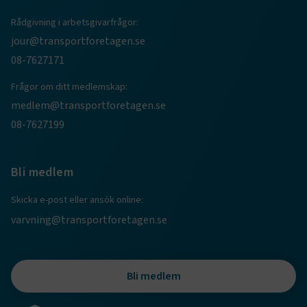
Rådgivning i arbetsgivarfrågor:
jour@transportforetagen.se
08-7627171
Frågor om ditt medlemskap:
medlem@transportforetagen.se
08-7627199
TF-XSRF-TOKEN
www.transportforetagen.se
Session
Bli medlem
session
transportforetagen.shinyapps.io
Session
Skicka e-post eller ansök online:
varvning@transportforetagen.se
e
Bli medlem
ARRAffinitySameSite
Session
Microsoft Corporation
.www.transportforetagen.se