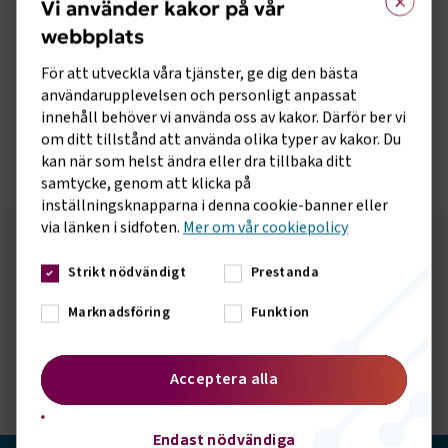
Vi använder kakor på vår
Den 6:e mars lanserar Transportföretagen vårt verktyg
webbplats
Elektrifieringskollen. Medverkar gör Christer Brus,
ordförande i Biltrafikens Arbetsgivareförbund, Tina Thorsell,
För att utveckla våra tjänster, ge dig den bästa
samhällspolitisk chef, Transportföretagen och Love
användarupplevelsen och personligt anpassat
Hansson, näringspolitisk expert.
innehåll behöver vi använda oss av kakor. Därför ber vi
om ditt tillstånd att använda olika typer av kakor. Du
Följ vår livesända release torsdag 6:e mars kl. 09.00.
kan när som helst ändra eller dra tillbaka ditt
samtycke, genom att klicka på
inställningsknapparna i denna cookie-banner eller
via länken i sidfoten.
Mer om vår cookiepolicy
Följ oss på sociala medier!
Strikt nödvändigt
Prestanda
Vill du hålla dig uppdaterad om vad vi gör? Följ oss i
Marknadsföring
Funktion
våra sociala kanaler.
Acceptera alla
Endast nödvändiga