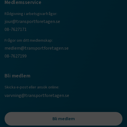
Medlemsservice
CookieScriptConsent
2
CookieScript
Rådgivning i arbetsgivarfrågor:
månader
www.transportforetagen.se
4 veckor
jour@transportforetagen.se
08-7627171
Google Privacy Policy
Frågor om ditt medlemskap:
medlem@transportforetagen.se
ARRAffinity
Session
Microsoft Corporation
.www.transportforetagen.se
08-7627199
Bli medlem
Skicka e-post eller ansök online:
varvning@transportforetagen.se
.EPiForm_BID
www.transportforetagen.se
2
månader
4 veckor
Bli medlem