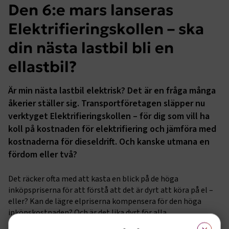
Den 6:e mars lanseras
Elektrifieringskollen – ska
din nästa lastbil bli en
ellastbil?
Är min nästa lastbil elektrisk? Det är en fråga många
åkerier ställer sig. Transportföretagen släpper nu
verktyget Elektrifieringskollen – för dig som vill ha
koll på kostnaden för elektrifiering och jämföra med
kostnaderna för dieseldrift. Och kanske utmana en
fördom eller två?
Det räcker ofta med att kasta en blick på de höga
inköpspriserna för att förstå att det är dyrt att köra på el –
eller? Kan de lägre elpriserna kompensera för den höga
inköpskostnaden? Och är det lika dyrt för alla
×
transportupplägg?