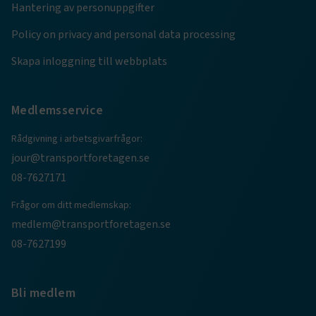
Hantering av personuppgifter
.AspNetCore.AuthCookie
transportforetagen.se
1 år
Policy on privacy and personal data processing
Skapa inloggning till webbplats
CookieScriptConsent
2
CookieScript
månader
www.transportforetagen.se
4 veckor
Medlemsservice
Google Privacy Policy
Rådgivning i arbetsgivarfrågor:
jour@transportforetagen.se
08-7627171
ARRAffinity
Session
Microsoft Corporation
.www.transportforetagen.se
Frågor om ditt medlemskap:
medlem@transportforetagen.se
08-7627199
Bli medlem
.EPiForm_BID
www.transportforetagen.se
2
månader