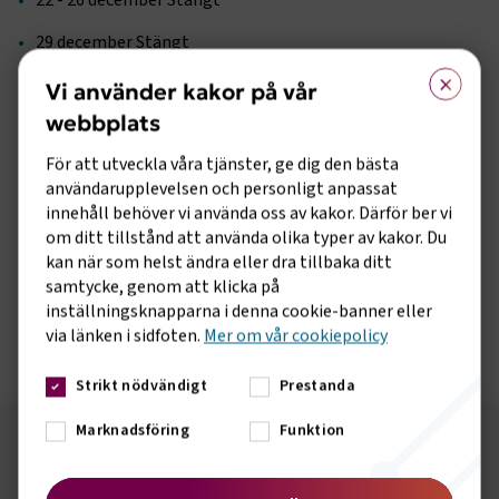
22 - 26 december Stängt
29 december Stängt
×
30 december Stängt
Vi använder kakor på vår
webbplats
2 januari 08:00 15:00
För att utveckla våra tjänster, ge dig den bästa
5 januari 08:00 - 15:00
användarupplevelsen och personligt anpassat
innehåll behöver vi använda oss av kakor. Därför ber vi
Det går även att kontakta oss på vår
om ditt tillstånd att använda olika typer av kakor. Du
mail
jour@transportforetagen.se
där vi försöker besvara
kan när som helst ändra eller dra tillbaka ditt
era frågor snarast.
samtycke, genom att klicka på
inställningsknapparna i denna cookie-banner eller
Ni kan även besöka vår Arbetsgivarguide för att hitta svar på
via länken i sidfoten.
Mer om vår cookiepolicy
era frågor.
Klicka här för att komma till Arbetsgivarguiden.
Strikt nödvändigt
Prestanda
Marknadsföring
Funktion
Följ oss på sociala medier!