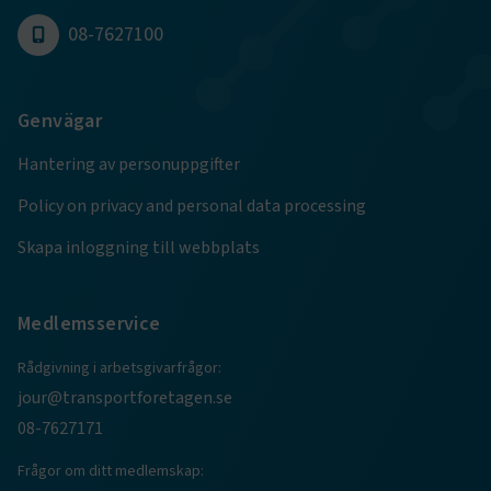
08-7627100
.EPiForm_BID
www.transportforetagen.se
2
månader
4 veckor
Genvägar
Hantering av personuppgifter
Policy on privacy and personal data processing
Skapa inloggning till webbplats
Medlemsservice
Rådgivning i arbetsgivarfrågor:
TF-XSRF-TOKEN
www.transportforetagen.se
Session
jour@transportforetagen.se
08-7627171
session
transportforetagen.shinyapps.io
Session
Frågor om ditt medlemskap: