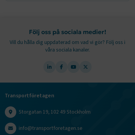
Namn
Leverantör
/
Domän
Utgång
.AspNetCore.Session
transportforetagen.se
Session
Följ oss på sociala medier!
.AspNetCore.AuthCookie
transportforetagen.se
1 år
Vill du hålla dig uppdaterad om vad vi gör? Följ oss i
våra sociala kanaler.
CookieScriptConsent
2
CookieScript
månader
www.transportforetagen.se
4 veckor
Google Privacy Policy
Transportföretagen
ARRAffinity
Session
Microsoft Corporation
.www.transportforetagen.se
Storgatan 19, 102 49 Stockholm
info@transportforetagen.se