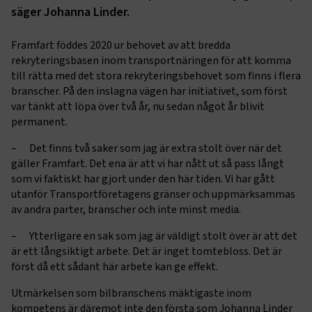
säger Johanna Linder.
Framfart föddes 2020 ur behovet av att bredda
rekryteringsbasen inom transportnäringen för att komma
till rätta med det stora rekryteringsbehovet som finns i flera
branscher. På den inslagna vägen har initiativet, som först
var tänkt att löpa över två år, nu sedan något år blivit
permanent.
– Det finns två saker som jag är extra stolt över när det
gäller Framfart. Det ena är att vi har nått ut så pass långt
som vi faktiskt har gjort under den här tiden. Vi har gått
utanför Transportföretagens gränser och uppmärksammas
av andra parter, branscher och inte minst media.
– Ytterligare en sak som jag är väldigt stolt över är att det
är ett långsiktigt arbete. Det är inget tomtebloss. Det är
först då ett sådant här arbete kan ge effekt.
Utmärkelsen som bilbranschens mäktigaste inom
kompetens är däremot inte den första som Johanna Linder