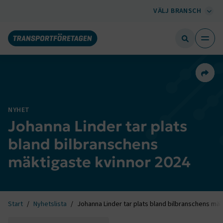
VÄLJ BRANSCH
Dela 
NYHET
Johanna Linder tar plats
bland bilbranschens
mäktigaste kvinnor 2024
Start
Nyhetslista
Johanna Linder tar plats bland bilbranschens mäk