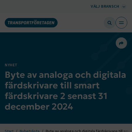
VÄLJ BRANSCH
Dela 
NYHET
Byte av analoga och digitala
färdskrivare till smart
färdskrivare 2 senast 31
december 2024
Start
Nyhetslista
Byte av analoga och digitala färdskrivare till sm