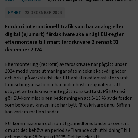
NYHET
23 DECEMBER 2024
Fordon i internationell trafik som har analog eller
digital (ej smart) färdskrivare ska enligt EU-regler
eftermontera till smart färdskrivare 2 senast 31
december 2024.
Eftermontering (retrofit) av färdskrivare har pågått under
2024 med diverse utmaningar såsom tekniska svårigheter
och brist på verkstadstider. Ett antal medlemsstater samt
branschorganisationer har under hösten signalerat att
utbytet av färdskrivare inte gått i önskad takt. På EU-nivå
gör EU-kommissionen bedömningen att 5-15 % av de fordon
som berörs av kraven inte har bytt färdskrivare ännu. Siffran
kan variera mellan länder.
EU-kommissionen och samtliga medlemsländer är överens
om att det behövs en period av ”lärande och utbildning” till
och med den 28 februari 2025. Det betyder att