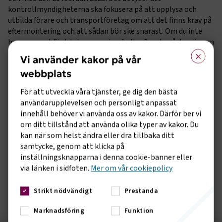
kontrollmyndigheterna ska fokusera på att upplysa och
utbilda förare och transportföretag om att det finns krav på
eftermontering och att sådan bör ske snarast. Om du inte
har en smart färdskrivare version 1 eller 2, och måste göra en
×
internationell transport, är det viktigt att ta reda på vad
Vi använder kakor på vår
som gäller i de aktuella länderna.
webbplats
Information finns på Transportstyrelsens hemsida:
För att utveckla våra tjänster, ge dig den bästa
användarupplevelsen och personligt anpassat
Färdskrivare - Transportstyrelsen
innehåll behöver vi använda oss av kakor. Därför ber vi
om ditt tillstånd att använda olika typer av kakor. Du
kan när som helst ändra eller dra tillbaka ditt
Information har även publicerats på EU-kommissionens
samtycke, genom att klicka på
hemsida under ”other guidance”. Länk nedan:
inställningsknapparna i denna cookie-banner eller
via länken i sidfoten.
Mer om vår cookiepolicy
Tachographs - European Commission
Strikt nödvändigt
Prestanda
Marknadsföring
Funktion