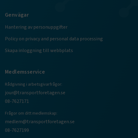
.AspNetCore.Session
transportforetagen.se
Session
Genvägar
.AspNetCore.AuthCookie
transportforetagen.se
1 år
Hantering av personuppgifter
Policy on privacy and personal data processing
CookieScriptConsent
2
CookieScript
Skapa inloggning till webbplats
månader
www.transportforetagen.se
4 veckor
Medlemsservice
Google Privacy Policy
Rådgivning i arbetsgivarfrågor:
ARRAffinity
Session
Microsoft Corporation
jour@transportforetagen.se
.www.transportforetagen.se
08-7627171
Frågor om ditt medlemskap:
medlem@transportforetagen.se
08-7627199