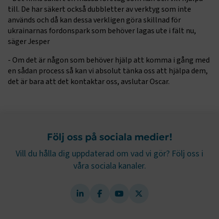
till. De har säkert också dubbletter av verktyg som inte
används och då kan dessa verkligen göra skillnad för
CookieScriptConsent
2
CookieScript
månader
www.transportforetagen.se
ukrainarnas fordonspark som behöver lagas ute i fält nu,
4 veckor
säger Jesper
- Om det är någon som behöver hjälp att komma i gång med
Google Privacy Policy
en sådan process så kan vi absolut tänka oss att hjälpa dem,
det är bara att det kontaktar oss, avslutar Oscar.
ARRAffinity
Session
Microsoft Corporation
.www.transportforetagen.se
Följ oss på sociala medier!
Vill du hålla dig uppdaterad om vad vi gör? Följ oss i
våra sociala kanaler.
.EPiForm_BID
www.transportforetagen.se
2
månader
4 veckor