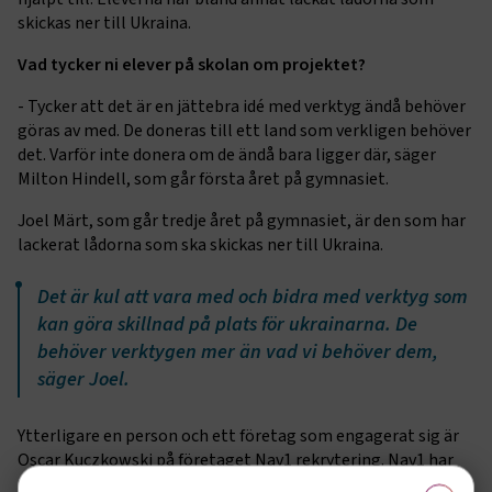
skickas ner till Ukraina.
Vad tycker ni elever på skolan om projektet?
- Tycker att det är en jättebra idé med verktyg ändå behöver
göras av med. De doneras till ett land som verkligen behöver
det. Varför inte donera om de ändå bara ligger där, säger
Milton Hindell, som går första året på gymnasiet.
Joel Märt, som går tredje året på gymnasiet, är den som har
lackerat lådorna som ska skickas ner till Ukraina.
Det är kul att vara med och bidra med verktyg som
kan göra skillnad på plats för ukrainarna. De
behöver verktygen mer än vad vi behöver dem,
säger Joel.
Ytterligare en person och ett företag som engagerat sig är
Oscar Kuczkowski på företaget Nav1 rekrytering. Nav1 har
även haft bemanningspersonal från Ukraina. Men när
×