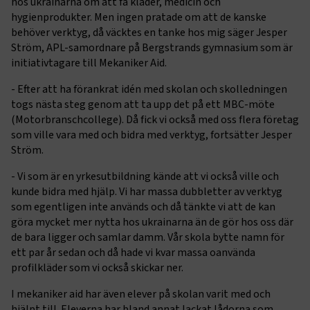
hos ukrainarna om att få kläder, medicin och
hygienprodukter. Men ingen pratade om att de kanske
behöver verktyg, då väcktes en tanke hos mig säger Jesper
Ström, APL-samordnare på Bergstrands gymnasium som är
initiativtagare till Mekaniker Aid.
- Efter att ha förankrat idén med skolan och skolledningen
togs nästa steg genom att ta upp det på ett MBC-möte
(Motorbranschcollege). Då fick vi också med oss flera företag
som ville vara med och bidra med verktyg, fortsätter Jesper
Ström.
- Vi som är en yrkesutbildning kände att vi också ville och
kunde bidra med hjälp. Vi har massa dubbletter av verktyg
som egentligen inte används och då tänkte vi att de kan
göra mycket mer nytta hos ukrainarna än de gör hos oss där
de bara ligger och samlar damm. Vår skola bytte namn för
ett par år sedan och då hade vi kvar massa oanvända
profilkläder som vi också skickar ner.
I mekaniker aid har även elever på skolan varit med och
hjälpt till. Eleverna har bland annat lackat lådorna som