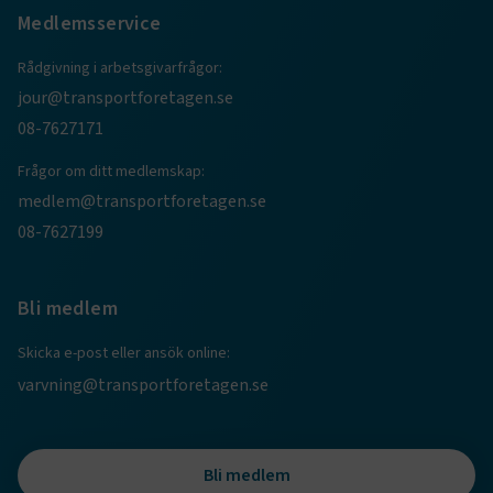
Medlemsservice
Rådgivning i arbetsgivarfrågor:
jour@transportforetagen.se
08-7627171
VISITOR_PRIVACY_METADATA
5
YouTube
Frågor om ditt medlemskap:
månader
.youtube.com
4 veckor
medlem@transportforetagen.se
08-7627199
Bli medlem
Skicka e-post eller ansök online:
varvning@transportforetagen.se
.EPiForm_VisitorIdentifier
2
Episerver
månader
www.transportforetagen.se
4 veckor
Bli medlem
EPiStateMarker
www.transportforetagen.se
Session