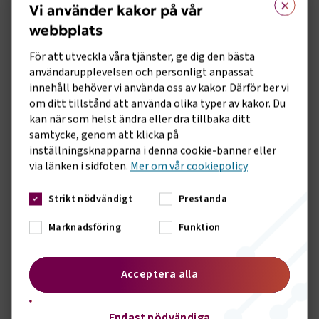
Vi använder kakor på vår
Ryssland invaderade valde de att stanna i Ukraina för att
skydda sitt land. Oscar är också involverad i transporten ner
webbplats
till Ukraina.
För att utveckla våra tjänster, ge dig den bästa
användarupplevelsen och personligt anpassat
innehåll behöver vi använda oss av kakor. Därför ber vi
om ditt tillstånd att använda olika typer av kakor. Du
kan när som helst ändra eller dra tillbaka ditt
samtycke, genom att klicka på
inställningsknapparna i denna cookie-banner eller
via länken i sidfoten.
Mer om vår cookiepolicy
Strikt nödvändigt
Prestanda
Marknadsföring
Funktion
Hur går transporterna till?
- Det finns chaufförer som kör fram och tillbaka mellan
Acceptera alla
Ukraina med leveranser och vi har fått en bra kontakt som vi
har använt tidigare. Verktygen kommer att köras ner till
Endast nödvändiga