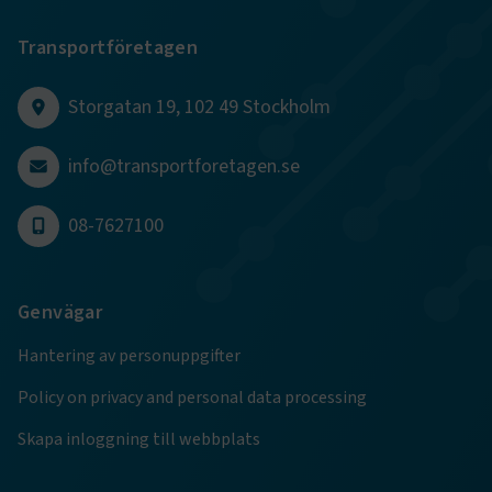
Transportföretagen
Storgatan 19, 102 49 Stockholm
info@transportforetagen.se
08-7627100
TF-XSRF-TOKEN
www.transportforetagen.se
Session
session
transportforetagen.shinyapps.io
Session
Genvägar
Hantering av personuppgifter
Policy on privacy and personal data processing
Skapa inloggning till webbplats
e
ARRAffinitySameSite
Session
Microsoft Corporation
.www.transportforetagen.se