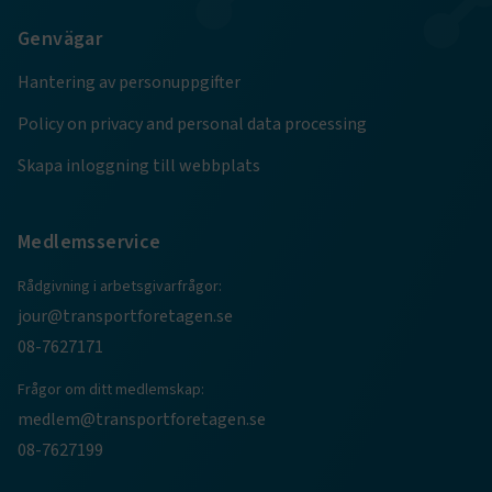
.AspNetCore.Session
transportforetagen.se
Session
Genvägar
Hantering av personuppgifter
.AspNetCore.AuthCookie
transportforetagen.se
1 år
Policy on privacy and personal data processing
CookieScriptConsent
2
CookieScript
Skapa inloggning till webbplats
månader
www.transportforetagen.se
4 veckor
Medlemsservice
Google Privacy Policy
Rådgivning i arbetsgivarfrågor:
jour@transportforetagen.se
ARRAffinity
Session
Microsoft Corporation
.www.transportforetagen.se
08-7627171
Frågor om ditt medlemskap:
medlem@transportforetagen.se
08-7627199