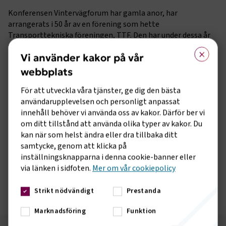
Konferensen Vintervägforum har gamla anor, har
arrangerats i 50 år av en förening som hette
Transporttekniska föreningen, TTF. Den har under dessa år
varit en mötesplats för kommuner, bransch och
×
Vi använder kakor på vår
Trafikverket. I samband med att TTF gick i graven 2019
beslutade Transportföretagen att låta varumärket leva
webbplats
vidare. Första gången i Transportföretagens regi var 18 mars
För att utveckla våra tjänster, ge dig den bästa
2020, men det råkade komma en coronapandemi i vägen och
användarupplevelsen och personligt anpassat
vi tvingades ställa in. 2021 ställde vi om och sände den
innehåll behöver vi använda oss av kakor. Därför ber vi
digitalt, den 23 mars med omkring 200 lyssnare.
om ditt tillstånd att använda olika typer av kakor. Du
I år hade vi tänkt arrangera den fysiskt men så kom nya
kan när som helst ändra eller dra tillbaka ditt
restriktioner och vi ställde om igen. När sedan
samtycke, genom att klicka på
restriktionerna släpptes i början av februari valde vi att inte
inställningsknapparna i denna cookie-banner eller
ställa om, utan den blir digital.
via länken i sidfoten.
Mer om vår cookiepolicy
Konferensen är kostnadsfri.
Strikt nödvändigt
Prestanda
Marknadsföring
Funktion