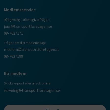
Medlemsservice
Rådgivning i arbetsgivarfrågor:
jour@transportforetagen.se
08-7627171
Frågor om ditt medlemskap:
medlem@transportforetagen.se
TF-XSRF-TOKEN
www.transportforetagen.se
Session
08-7627199
session
transportforetagen.shinyapps.io
Session
Bli medlem
Skicka e-post eller ansök online:
varvning@transportforetagen.se
e
ARRAffinitySameSite
Session
Microsoft Corporation