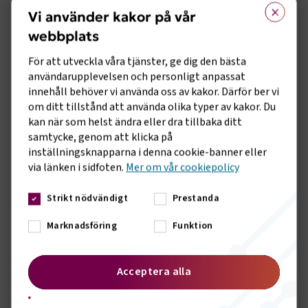
×
kompetensförsörjningen eller EU-frågor.
Vi använder kakor på vår
Genom att bli medlem får du möjlighet att
webbplats
vara med och påverka.
För att utveckla våra tjänster, ge dig den bästa
användarupplevelsen och personligt anpassat
Ett medlemskap är en
innehåll behöver vi använda oss av kakor. Därför ber vi
kvalitetsstämpel
om ditt tillstånd att använda olika typer av kakor. Du
Att vara medlem innebär att du både
kan när som helst ändra eller dra tillbaka ditt
samtycke, genom att klicka på
omfattas av ett kollektivavtal och
inställningsknapparna i denna cookie-banner eller
dessutom blir en del av Svenskt Näringsliv.
via länken i sidfoten.
Mer om vår cookiepolicy
Det är en kvalitetsstämpel för er
verksamhet, både när ni har att göra med
Strikt nödvändigt
Prestanda
kunder och när ni ska rekrytera ny
kompetens.
Marknadsföring
Funktion
En hemsida fylld med branschnära
innehåll
Acceptera alla
Logga in på vår hemsida och få tillgång till