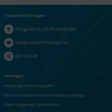
CookieScriptConsent
2
CookieScript
Transportföretagen
månader
www.transportforetagen.se
4 veckor
Storgatan 19, 102 49 Stockholm
Google Privacy Policy
info@transportforetagen.se
ARRAffinity
Session
Microsoft Corporation
.www.transportforetagen.se
08-7627100
Genvägar
Hantering av personuppgifter
.EPiForm_BID
www.transportforetagen.se
2
Policy on privacy and personal data processing
månader
4 veckor
Skapa inloggning till webbplats