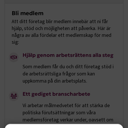
Bli medlem
Att ditt företag blir medlem innebär att ni får
hjälp, stöd och möjligheten att påverka. Här är
några av alla fördelar ett medlemskap för med
sig:
Hjälp genom arbetsrättens alla steg
Som medlem får du och ditt företag stöd i
de arbetsrättsliga frågor som kan
uppkomma på din arbetsplats.
Ett gediget branscharbete
Vi arbetar målmedvetet för att stärka de
politiska förutsättningar som våra
medlemsföretag verkar under, oavsett om
det gäller lagar, skatter, att stärka